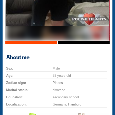
About me
Sex:
Male
Age:
53 years old
Zodiac sign:
Pisces
Marital status:
divorced
Education:
secondary school
Localization:
Germany, Hamburg