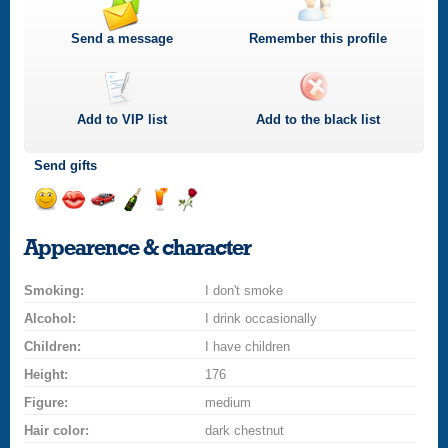
Send a message
Remember this profile
Add to
VIP
list
Add to the black list
Send gifts
Send
Send
Invite
Send
Send
Send
a
a
for
champagne
a
a
Appearence & character
smile
kiss
a
drink
rose
car
Smoking:
drive
I don't smoke
Alcohol:
I drink occasionally
Children:
I have children
Height:
176
Figure:
medium
Hair color:
dark chestnut