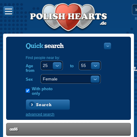
R
Quick
search
Find people near by:
Age
to
POLISH
from
ENGLISH
Sex
With photo
only
Search
advanced search
on66