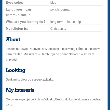
Eyes color:
blue
Languages I can
polish, german
communicate in:
What are you looking for?:
long-term relationship
My religion is:
Christianity
About
Jestem odpowiedzialnym i niezależnym mężczyzną, któremu można w
pełni zaufać. Mieszkam w Hamburgu od ponad 30 lat i nie szukam
przygód.
Looking
Szukam kobiety do stałego związku.
My Interests
Gotowanie-gotuje po Polsku,Włosku,Grecku itd.Lubię aktywnie spędzać
czas.