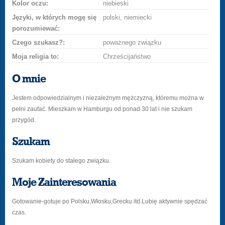
Kolor oczu:
niebieski
Języki, w których mogę się
polski, niemiecki
porozumiewać:
Czego szukasz?:
poważnego związku
Moja religia to:
Chrześcijaństwo
O mnie
Jestem odpowiedzialnym i niezależnym mężczyzną, któremu można w
pełni zaufać. Mieszkam w Hamburgu od ponad 30 lat i nie szukam
przygód.
Szukam
Szukam kobiety do stałego związku.
Moje Zainteresowania
Gotowanie-gotuje po Polsku,Włosku,Grecku itd.Lubię aktywnie spędzać
czas.