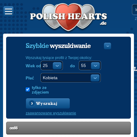
Z
Szybkie
wyszukiwanie
Wyszukaj tysiące profili z Twojej okolicy:
Wiek od
do
POLISH
ENGLISH
Płeć
tylko ze
zdjęciem
Wyszukaj
zaawansowane wyszukiwanie
on66