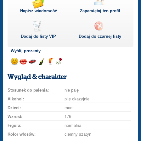
Napisz wiadomość
Zapamiętaj ten profil
Dodaj do listy
VIP
Dodaj do czarnej listy
Wyślij prezenty
Wyślij
Wyślij
Przejażdżka
Wyślij
Wyślij
Wyślij
uśmiech
buziaka
samochodem
szampana
drinka
różę
Wygląd & charakter
Stosunek do palenia:
nie palę
Alkohol:
piję okazyjnie
Dzieci:
mam
Wzrost:
176
Figura:
normalna
Kolor włosów:
ciemny szatyn