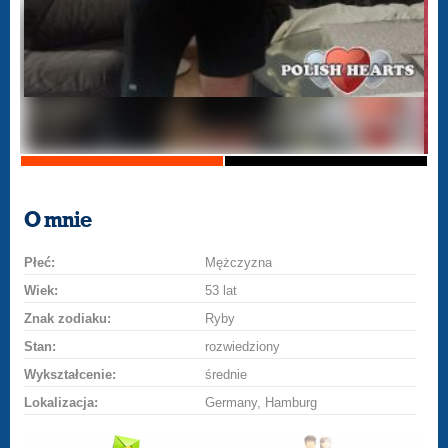
O mnie
Płeć:
Mężczyzna
Wiek:
53 lat
Znak zodiaku:
Ryby
Stan:
rozwiedziony
Wykształcenie:
średnie
Lokalizacja:
Germany, Hamburg