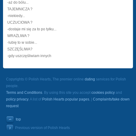
-aż do bólu...
TAJEMNICZA ?
-niekiedy...
UCZUCIOWA ?
-dostaje mi się za to po tyłku...
WRAŻLIWA ?
-lubię to w sobie...
SZCZĘŚLIWA?
-gdy uszczęśliwiam innych
Copyrights © Polish Hearts, The premier online
dating
services for Polish
people.
Terms and Conditions
. By using this site you accept
cookies policy
and
policy privacy
. A list of
Polish Hearts popular pages.
|
Complaints/take down
request
top
Previous version of Polish Hearts