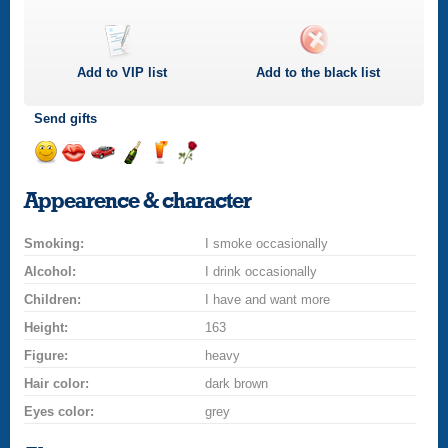
Add to
VIP
list
Add to the black list
Send gifts
Send
Send
Invite
Send
Send
Send
a
a
for
champagne
a
a
Appearence & character
smile
kiss
a
drink
rose
car
Smoking:
drive
I smoke occasionally
Alcohol:
I drink occasionally
Children:
I have and want more
Height:
163
Figure:
heavy
Hair color:
dark brown
Eyes color:
grey