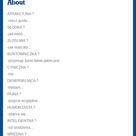
About
ATRAKCYJNA ?
-rzecz gustu...
SŁODKA ?
-jak miód...
ZŁOŚLIWA ?
-jak mało kto...
BUNTOWNICZKA ?
-przymuję życie takim jakim jest
CYNICZNA ?
-nie
DENERWUJĄCA ?
-bywam...
FAJNA ?
-pojęcie względne...
HUMORZASTA ?
-zdarza się...
INTELIGENTNA ?
-od urodzenia...
WREDNA ?