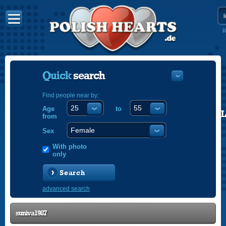
R
Quick
search
Find people near by:
Age
to
POLISH
from
ENGLISH
Sex
With photo
only
Search
advanced search
suniva1987