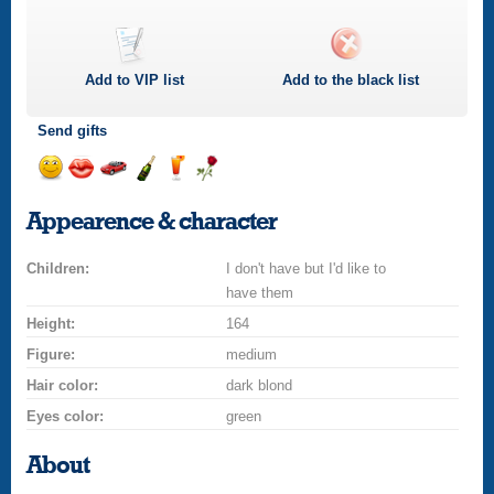
Add to
VIP
list
Add to the black list
Send gifts
Send
Send
Invite
Send
Send
Send
a
a
for
champagne
a
a
Appearence & character
smile
kiss
a
drink
rose
car
Children:
drive
I don't have but I'd like to
have them
Height:
164
Figure:
medium
Hair color:
dark blond
Eyes color:
green
About