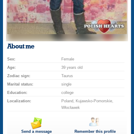
About me
Sex:
Female
Age:
39 years old
Zodiac sign:
Taurus
Marital status:
single
Education:
college
Localization:
Poland, Kujawsko-Pomorskie,
Włocławek
Send a message
Remember this profile