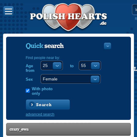
R
Quick
search
Find people near by:
Age
to
POLISH
from
ENGLISH
Sex
With photo
only
Search
advanced search
crazy_ewa