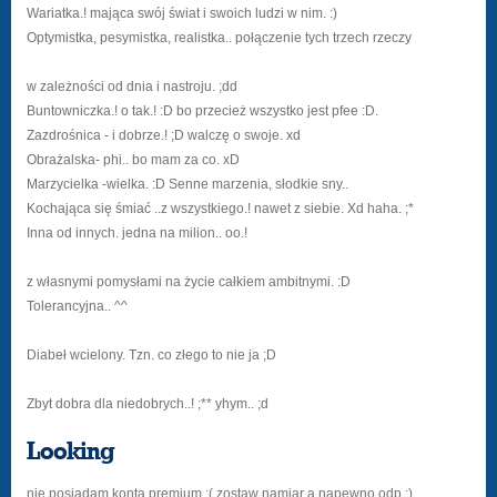
Wariatka.! mająca swój świat i swoich ludzi w nim. :)
Optymistka, pesymistka, realistka.. połączenie tych trzech rzeczy
w zależności od dnia i nastroju. ;dd
Buntowniczka.! o tak.! :D bo przecież wszystko jest pfee :D.
Zazdrośnica - i dobrze.! ;D walczę o swoje. xd
Obrażalska- phi.. bo mam za co. xD
Marzycielka -wielka. :D Senne marzenia, słodkie sny..
Kochająca się śmiać ..z wszystkiego.! nawet z siebie. Xd haha. ;*
Inna od innych. jedna na milion.. oo.!
z własnymi pomysłami na życie całkiem ambitnymi. :D
Tolerancyjna.. ^^
Diabeł wcielony. Tzn. co złego to nie ja ;D
Zbyt dobra dla niedobrych..! ;** yhym.. ;d
Looking
nie posiadam konta premium ;( zostaw namiar a napewno odp :)