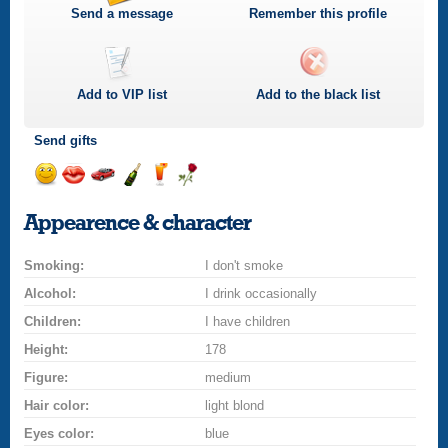
Send a message
Remember this profile
Add to
VIP
list
Add to the black list
Send gifts
Send
Send
Invite
Send
Send
Send
a
a
for
champagne
a
a
Appearence & character
smile
kiss
a
drink
rose
car
Smoking:
drive
I don't smoke
Alcohol:
I drink occasionally
Children:
I have children
Height:
178
Figure:
medium
Hair color:
light blond
Eyes color:
blue