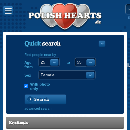
R
Quick
search
Find people near by:
Age
to
POLISH
from
ENGLISH
Sex
With photo
only
Search
advanced search
Krystianpio