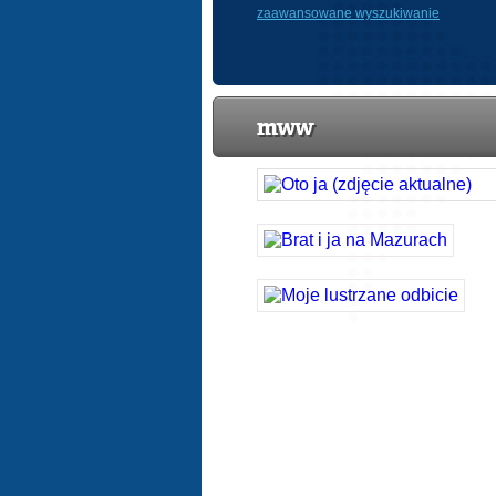
zaawansowane wyszukiwanie
mww