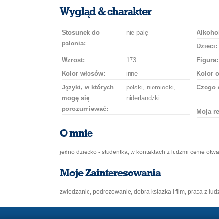
uśmiech
buziaka
samochodem
szampana
drinka
róż
Wygląd & charakter
Stosunek do
nie palę
Alkohol
palenia:
Dzieci:
Wzrost:
173
Figura:
Kolor włosów:
inne
Kolor o
Języki, w których
polski, niemiecki,
Czego 
mogę się
niderlandzki
porozumiewać:
Moja re
O mnie
jedno dziecko - studentka, w kontaktach z ludzmi cenie otwa
Moje Zainteresowania
zwiedzanie, podrozowanie, dobra ksiazka i film, praca z lud