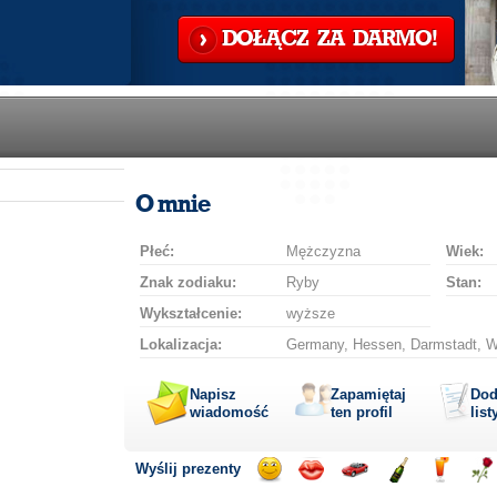
DOŁĄCZ ZA DARMO!
O mnie
Płeć:
Mężczyzna
Wiek:
Znak zodiaku:
Ryby
Stan:
Wykształcenie:
wyższe
Lokalizacja:
Germany, Hessen, Darmstadt, We
Napisz
Zapamiętaj
Dod
wiadomość
ten profil
list
Wyślij prezenty
Wyślij
Wyślij
Przejażdżka
Wyślij
Wyślij
Wyś