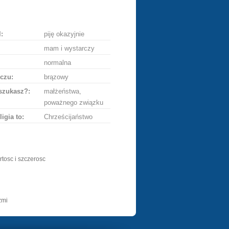
ę
:
piję okazyjnie
mam i wystarczy
normalna
czu:
brązowy
szukasz?:
małżeństwa,
poważnego związku
ligia to:
Chrześcijaństwo
rtosc i szczerosc
zmi