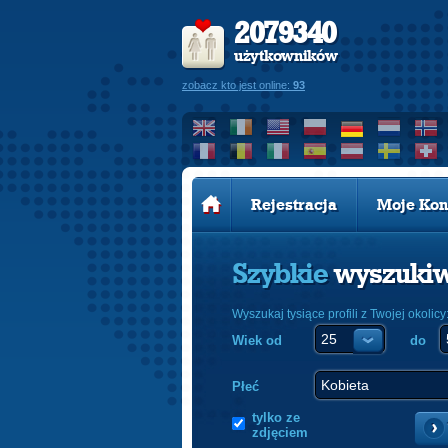
2079340
użytkowników
zobacz kto jest online:
93
Rejestracja
Moje Kon
Szybkie
wyszuki
Wyszukaj tysiące profili z Twojej okolicy
Wiek od
do
Płeć
tylko ze
zdjęciem