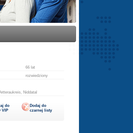
66 lat
rozwiedziony
tteraukreis, Niddatal
aj do
Dodaj do
y
VIP
czarnej listy
lij