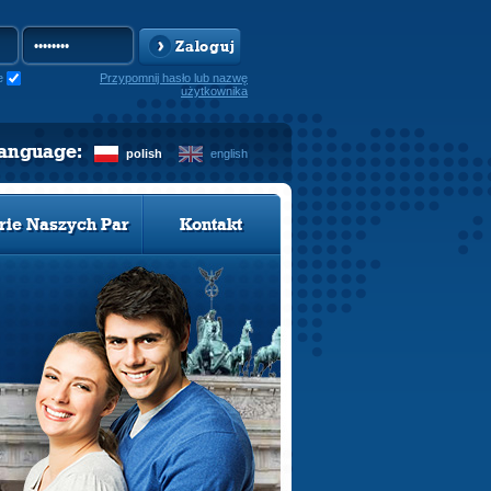
Zaloguj
e
Przypomnij hasło lub nazwę
użytkownika
language:
polish
english
rie Naszych Par
Kontakt