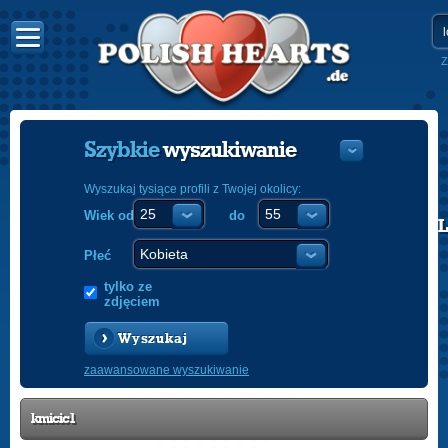
Z
Szybkie
wyszukiwanie
Wyszukaj tysiące profili z Twojej okolicy:
Wiek od
do
POLISH
ENGLISH
Płeć
tylko ze
zdjęciem
Wyszukaj
zaawansowane wyszukiwanie
kmicic1