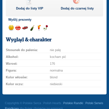
Dodaj do listy
VIP
Dodaj do czarnej listy
Wyślij prezenty
Wyślij
Wyślij
Przejażdżka
Wyślij
Wyślij
Wyślij
uśmiech
buziaka
samochodem
szampana
drinka
różę
Wygląd & charakter
Stosunek do palenia:
nie palę
Alkohol:
kocham pić
Wzrost:
176
Figura:
normalna
Kolor włosów:
blond
Kolor oczu:
niebieski
Copyrights © Polskie Serca : Polish Hearts :
Polskie Randki
:
Polski Serwis
Randkowy
dla Polek i Polaków na emigracji.