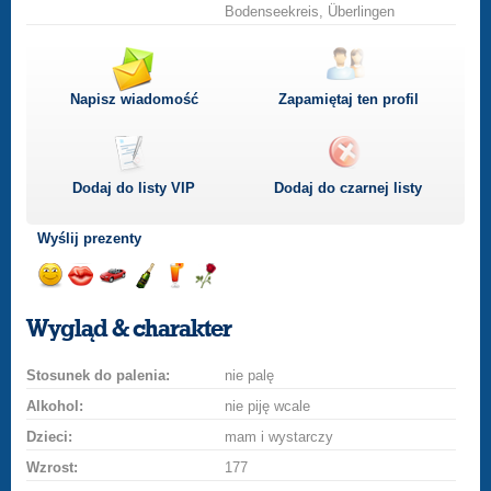
Bodenseekreis, Überlingen
Napisz wiadomość
Zapamiętaj ten profil
Dodaj do listy
VIP
Dodaj do czarnej listy
Wyślij prezenty
Wyślij
Wyślij
Przejażdżka
Wyślij
Wyślij
Wyślij
uśmiech
buziaka
samochodem
szampana
drinka
różę
Wygląd & charakter
Stosunek do palenia:
nie palę
Alkohol:
nie piję wcale
Dzieci:
mam i wystarczy
Wzrost:
177