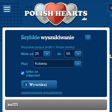
Z
Szybkie
wyszukiwanie
Wyszukaj tysiące profili z Twojej okolicy:
Wiek od
do
POLISH
ENGLISH
Płeć
tylko ze
zdjęciem
Wyszukaj
zaawansowane wyszukiwanie
joa1771