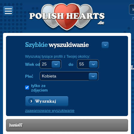
Z
Szybkie
wyszukiwanie
Wyszukaj tysiące profili z Twojej okolicy:
Wiek od
do
POLISH
ENGLISH
Płeć
tylko ze
zdjęciem
Wyszukaj
zaawansowane wyszukiwanie
hania07