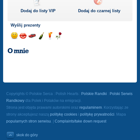
Dodaj do listy
VIP
Dodaj do czarnej listy
Wyślij prezenty
Wyślij
Wyślij
Przejażdżka
Wyślij
Wyślij
Wyślij
uśmiech
buziaka
samochodem
szampana
drinka
różę
O mnie
Copyrights © Polskie Serca : Polish Hearts :
Polskie Randki
:
Polski Serwis
Randkowy
dla Polek i Polaków na emigracji.
Strona jest objęta prawami autorskimi oraz
regulaminem
. Korzystając ze
strony akceptujesz naszą
politykę cookies
i
politykę prywatności
. Mapa
popularnych stron serwisu
. |
Complaints/take down request
skok do góry