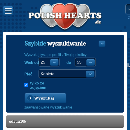
Z
Szybkie
wyszukiwanie
Wyszukaj tysiące profili z Twojej okolicy:
Wiek od
do
POLISH
ENGLISH
Płeć
tylko ze
zdjęciem
Wyszukaj
zaawansowane wyszukiwanie
edyta2306