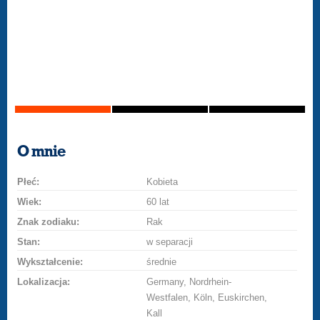
O mnie
Płeć:
Kobieta
Wiek:
60 lat
Znak zodiaku:
Rak
Stan:
w separacji
Wykształcenie:
średnie
Lokalizacja:
Germany, Nordrhein-
Westfalen, Köln, Euskirchen,
Kall