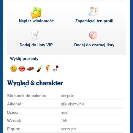
Napisz wiadomość
Zapamiętaj ten profil
Dodaj do listy
VIP
Dodaj do czarnej listy
Wyślij prezenty
Wyślij
Wyślij
Przejażdżka
Wyślij
Wyślij
Wyślij
uśmiech
buziaka
samochodem
szampana
drinka
różę
Wygląd & charakter
Stosunek do palenia:
nie palę
Alkohol:
piję okazyjnie
Dzieci:
mam
Wzrost:
155
Figura:
szczupła