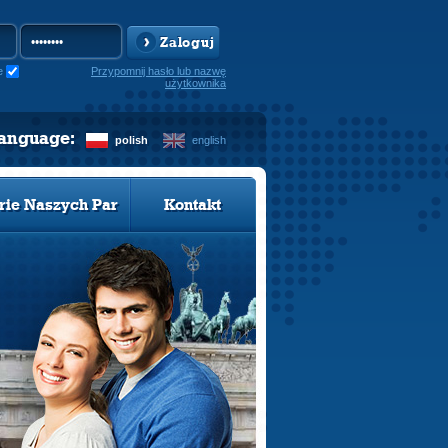
Zaloguj
e
Przypomnij hasło lub nazwę
użytkownika
language:
polish
english
rie Naszych Par
Kontakt