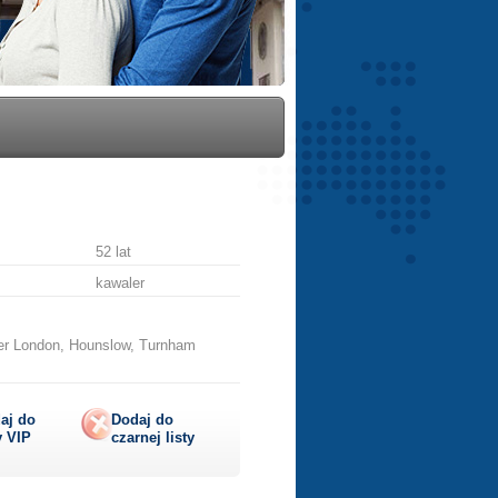
52 lat
kawaler
er London, Hounslow, Turnham
aj do
Dodaj do
y
VIP
czarnej listy