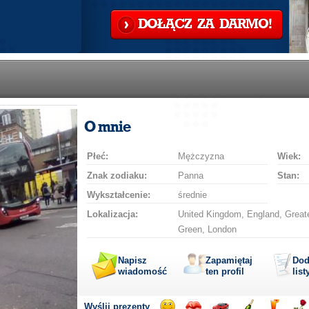
DOŁĄCZ ZA DARMO!
O mnie
Płeć:
Mężczyzna
Wiek:
Znak zodiaku:
Panna
Stan:
Wykształcenie:
średnie
Lokalizacja:
United Kingdom, England, Great
Green, London
Napisz
Zapamiętaj
Dod
wiadomość
ten profil
list
Wyślij prezenty