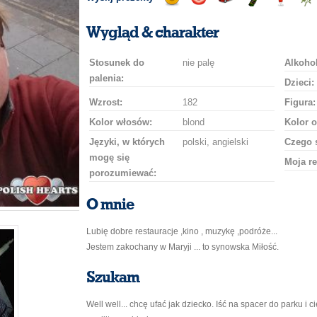
Wyślij
Wyślij
Przejażdżka
Wyślij
Wyślij
Wyś
uśmiech
buziaka
samochodem
szampana
drinka
róż
Wygląd & charakter
Stosunek do
nie palę
Alkohol
palenia:
Dzieci:
Wzrost:
182
Figura:
Kolor włosów:
blond
Kolor o
Języki, w których
polski, angielski
Czego 
mogę się
Moja re
porozumiewać:
O mnie
Lubię dobre restauracje ,kino , muzykę ,podróże...
Jestem zakochany w Maryji ... to synowska Miłość.
Szukam
Well well... chcę ufać jak dziecko. Iść na spacer do parku i 