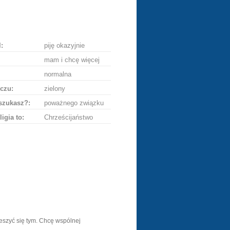
lij
ę
:
piję okazyjnie
mam i chcę więcej
normalna
czu:
zielony
szukasz?:
poważnego związku
ligia to:
Chrześcijaństwo
cieszyć się tym. Chcę wspólnej