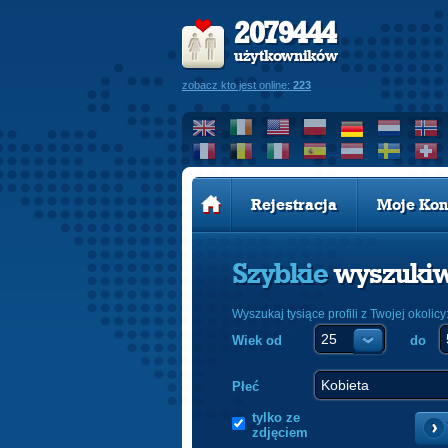
2079444
użytkowników
zobacz kto jest online:
223
Rejestracja
Moje Kon
Szybkie
wyszuki
Wyszukaj tysiące profili z Twojej okolicy
Wiek od
do
Płeć
tylko ze
zdjęciem