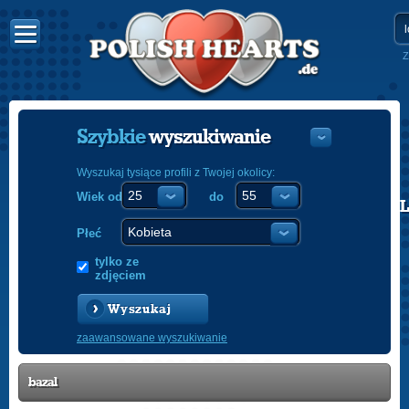
Z
Szybkie
wyszukiwanie
Wyszukaj tysiące profili z Twojej okolicy:
Wiek od
do
POLISH
ENGLISH
Płeć
tylko ze
zdjęciem
Wyszukaj
zaawansowane wyszukiwanie
bazal