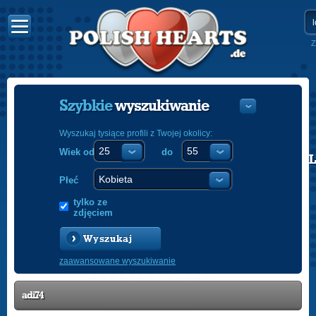
Z
Szybkie
wyszukiwanie
Wyszukaj tysiące profili z Twojej okolicy:
Wiek od
do
POLISH
ENGLISH
Płeć
tylko ze
zdjęciem
Wyszukaj
zaawansowane wyszukiwanie
adi74