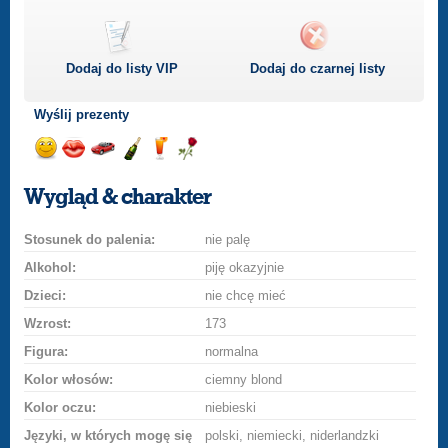
Dodaj do listy
VIP
Dodaj do czarnej listy
Wyślij prezenty
Wyślij
Wyślij
Przejażdżka
Wyślij
Wyślij
Wyślij
uśmiech
buziaka
samochodem
szampana
drinka
różę
Wygląd & charakter
Stosunek do palenia:
nie palę
Alkohol:
piję okazyjnie
Dzieci:
nie chcę mieć
Wzrost:
173
Figura:
normalna
Kolor włosów:
ciemny blond
Kolor oczu:
niebieski
Języki, w których mogę się
polski, niemiecki, niderlandzki