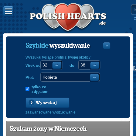
Z
Szybkie
wyszukiwanie
Wyszukaj tysiące profili z Twojej okolicy:
Wiek od
do
POLISH
ENGLISH
Płeć
tylko ze
zdjęciem
Wyszukaj
zaawansowane wyszukiwanie
Szukam żony w Niemczech