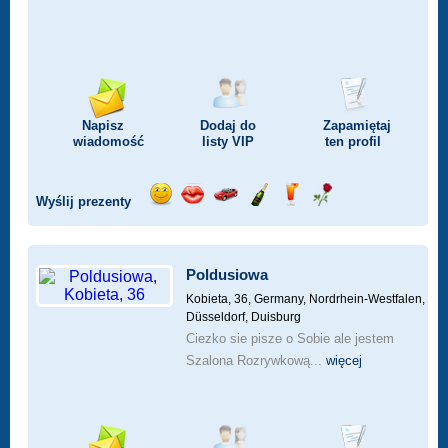
Napisz
Dodaj do
Zapamiętaj
wiadomość
listy
VIP
ten profil
Wyślij prezenty
Wyślij
Wyślij
Przejażdżka
Wyślij
Wyślij
Wyślij
uśmiech
buziaka
samochodem
szampana
drinka
różę
Poldusiowa
Kobieta, 36,
Germany, Nordrhein-Westfalen,
Düsseldorf, Duisburg
Ciezko sie pisze o Sobie ale jestem
Szalona Rozrywkową...
więcej