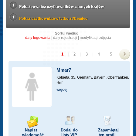
Pokaż również użytkowników z innych krajów
Pokaż użytkowników tylko z Niemiec
Sortuj według
daty logowania
|
daty rejestracji
|
modyfikacji zdjęcia
1
|
2
|
3
|
4
|
5
>
Mmar7
Kobieta, 35,
Germany, Bayern, Oberfranken,
Hof
więcej
Napisz
Dodaj do
Zapamiętaj
wiadomość
listy
VIP
ten profil