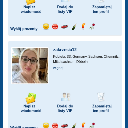
Napisz
Dodaj do
Zapamiętaj
wiadomość
listy
VIP
ten profil
Wyślij prezenty
Wyślij
Wyślij
Przejażdżka
Wyślij
Wyślij
Wyślij
uśmiech
buziaka
samochodem
szampana
drinka
różę
zakrzesia12
Kobieta, 33,
Germany, Sachsen, Chemnitz,
Mittelsachsen, Döbeln
więcej
Napisz
Dodaj do
Zapamiętaj
wiadomość
listy
VIP
ten profil
Wyślij prezenty