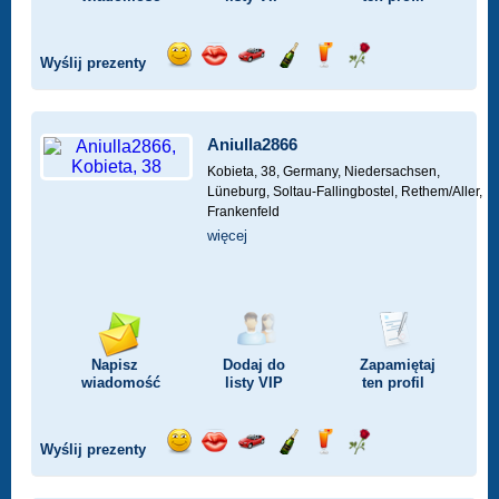
Wyślij prezenty
Wyślij
Wyślij
Przejażdżka
Wyślij
Wyślij
Wyślij
uśmiech
buziaka
samochodem
szampana
drinka
różę
Aniulla2866
Kobieta, 38,
Germany, Niedersachsen,
Lüneburg, Soltau-Fallingbostel, Rethem/Aller,
Frankenfeld
więcej
Napisz
Dodaj do
Zapamiętaj
wiadomość
listy
VIP
ten profil
Wyślij prezenty
Wyślij
Wyślij
Przejażdżka
Wyślij
Wyślij
Wyślij
uśmiech
buziaka
samochodem
szampana
drinka
różę