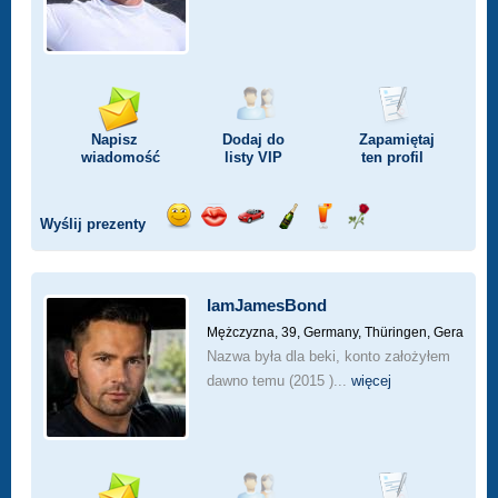
Napisz
Dodaj do
Zapamiętaj
wiadomość
listy
VIP
ten profil
Wyślij prezenty
Wyślij
Wyślij
Przejażdżka
Wyślij
Wyślij
Wyślij
uśmiech
buziaka
samochodem
szampana
drinka
różę
IamJamesBond
Mężczyzna, 39,
Germany, Thüringen, Gera
Nazwa była dla beki, konto założyłem
dawno temu (2015 )...
więcej