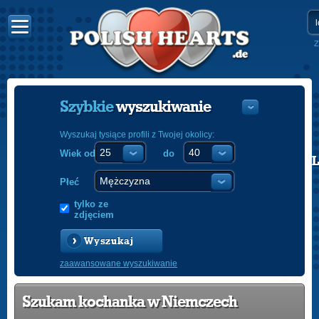
Z
Szybkie
wyszukiwanie
Wyszukaj tysiące profili z Twojej okolicy:
Wiek od
do
POLISH
ENGLISH
Płeć
tylko ze
zdjęciem
Wyszukaj
zaawansowane wyszukiwanie
Szukam kochanka w Niemczech