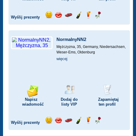
Wyślij prezenty
Wyślij
Wyślij
Przejażdżka
Wyślij
Wyślij
Wyślij
uśmiech
buziaka
samochodem
szampana
drinka
różę
NormalnyNN2
Mężczyzna, 35,
Germany, Niedersachsen,
Weser-Ems, Oldenburg
więcej
Napisz
Dodaj do
Zapamiętaj
wiadomość
listy
VIP
ten profil
Wyślij prezenty
Wyślij
Wyślij
Przejażdżka
Wyślij
Wyślij
Wyślij
uśmiech
buziaka
samochodem
szampana
drinka
różę