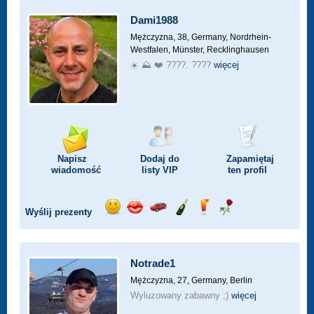
Dami1988
Mężczyzna, 38,
Germany, Nordrhein-
Westfalen, Münster, Recklinghausen
☀️ ⛰️ ❤️ ????. ????
więcej
Napisz
Dodaj do
Zapamiętaj
wiadomość
listy
VIP
ten profil
Wyślij prezenty
Wyślij
Wyślij
Przejażdżka
Wyślij
Wyślij
Wyślij
uśmiech
buziaka
samochodem
szampana
drinka
różę
Notrade1
Mężczyzna, 27,
Germany, Berlin
Wyluzowany zabawny ;)
więcej