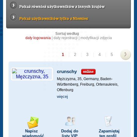
Pokaż również użytkowników z innych krajów
Pokaż użytkowników tylko z Niemiec
Sortuj według
daty logowania
|
daty rejestracji
|
modyfikacji zdjęcia
1
|
2
|
3
|
4
|
5
>
crunschy
Mężczyzna, 35,
Germany, Baden-
Württemberg, Freiburg, Ortenaukreis,
Offenburg
więcej
Napisz
Dodaj do
Zapamiętaj
wiadomość
listy
VIP
ten profil