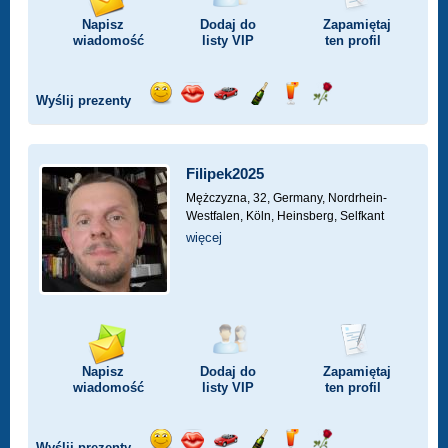
Napisz
Dodaj do
Zapamiętaj
wiadomość
listy
VIP
ten profil
Wyślij prezenty
Wyślij
Wyślij
Przejażdżka
Wyślij
Wyślij
Wyślij
uśmiech
buziaka
samochodem
szampana
drinka
różę
Filipek2025
Mężczyzna, 32,
Germany, Nordrhein-
Westfalen, Köln, Heinsberg, Selfkant
więcej
Napisz
Dodaj do
Zapamiętaj
wiadomość
listy
VIP
ten profil
Wyślij prezenty