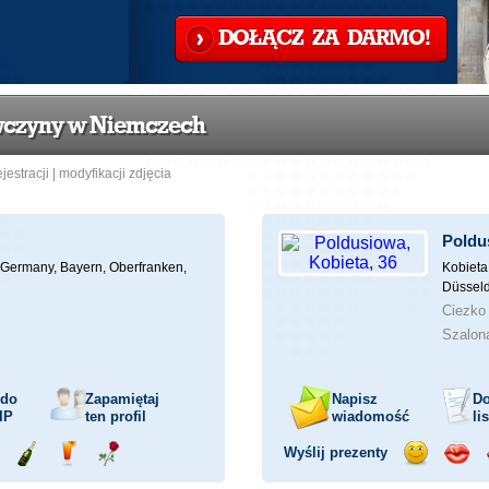
DOŁĄCZ ZA DARMO!
ewczyny w Niemczech
ejestracji
|
modyfikacji zdjęcia
Poldu
Germany, Bayern, Oberfranken,
Kobieta
Düsseld
Ciezko 
Szalon
 do
Zapamiętaj
Napisz
Do
IP
ten profil
wiadomość
li
Wyślij prezenty
ejażdżka
Wyślij
Wyślij
Wyślij
Wyślij
Wyśli