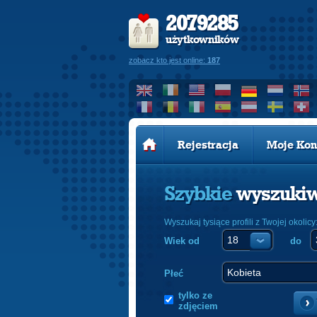
2079285
użytkowników
zobacz kto jest online:
187
Rejestracja
Moje Kon
Szybkie
wyszuki
Wyszukaj tysiące profili z Twojej okolicy
Wiek od
do
Płeć
tylko ze
zdjęciem