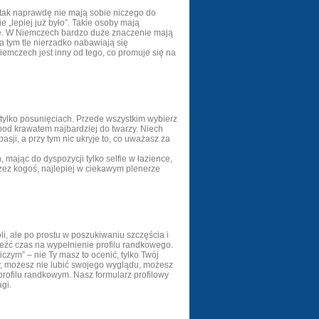
i tak naprawdę nie mają sobie niczego do
e „lepiej już było”. Takie osoby mają
nę. W Niemczech bardzo duże znaczenie mają
a tym tle nierzadko nabawiają się
iemczech jest inny od tego, co promuje się na
 tylko posunięciach. Przede wszystkim wybierz
e pod krawatem najbardziej do twarzy. Niech
sji, a przy tym nic ukryje to, co uważasz za
 mając do dyspozycji tylko selfie w łazience,
rzez kogoś, najlepiej w ciekawym plenerze
, ale po prostu w poszukiwaniu szczęścia i
leźć czas na wypełnienie profilu randkowego.
zym” – nie Ty masz to ocenić, tylko Twój
y, możesz nie lubić swojego wyglądu, możesz
 profilu randkowym. Nasz formularz profilowy
gi.