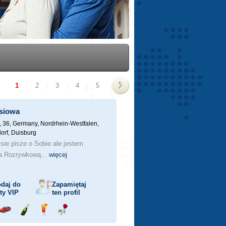
1
|
2
|
3
|
4
|
5
>
siowa
, 36,
Germany, Nordrhein-Westfalen,
orf, Duisburg
sie pisze o Sobie ale jestem
a Rozrywkową...
więcej
daj do
Zapamiętaj
sty
VIP
ten profil
j
Przejażdżka
Wyślij
Wyślij
Wyślij