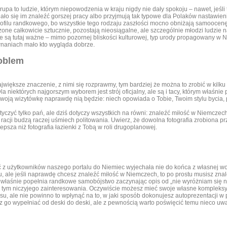
upa to ludzie, którym niepowodzenia w kraju nigdy nie dały spokoju – nawet, jeśl
dało się im znaleźć gorszej pracy albo przyjmują tak typowe dla Polaków nastawieni
rofilu randkowego, bo wszystkie tego rodzaju zaszłości mocno obniżają samooce
zone całkowicie sztucznie, pozostają nieosiągalne, ale szczególnie młodzi ludzie n
e są tutaj ważne – mimo pozornej bliskości kulturowej, typ urody propagowany w N
naniach mało kto wygląda dobrze.
roblem
większe znaczenie, z nimi się rozprawmy, tym bardziej że można to zrobić w kilku
Dla niektórych najgorszym wyborem jest strój oficjalny, ale są i tacy, którym właśni
swoją wizytówkę naprawdę nią będzie: niech opowiada o Tobie, Twoim stylu bycia, pa
yczyć tylko pań, ale dziś dotyczy wszystkich na równi: znaleźć miłość w Niemczech,
z racji budzą raczej uśmiech politowania. Uwierz, że dowolna fotografia zrobiona p
psza niż fotografia łazienki z Tobą w roli drugoplanowej.
 użytkowników naszego portalu do Niemiec wyjechała nie do końca z własnej woli
u, ale jeśli naprawdę chcesz znaleźć miłość w Niemczech, to po prostu musisz zna
właśnie popełnia randkowe samobójstwo zaczynając opis od „nie wyróżniam się nic
sz tym niczyjego zainteresowania. Oczywiście możesz mieć swoje własne kompleks
asu, ale nie powinno to wpłynąć na to, w jaki sposób dokonujesz autoprezentacji w
sz go wypełniać od deski do deski, ale z pewnością warto poświęcić temu nieco uwa