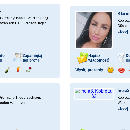
mochodem
szampana
drinka
różę
uśmiech
buzia
4
Klaud
Germany, Baden-Württemberg,
Kobieta
chwäbisch Hall, Brettach/Jagst,
Düsseld
więcej
 do
Zapamiętaj
Napisz
Do
IP
ten profil
wiadomość
li
Wyślij prezenty
ejażdżka
Wyślij
Wyślij
Wyślij
Wyślij
Wyśli
mochodem
szampana
drinka
różę
uśmiech
buzia
Incia3
Germany, Niedersachsen,
Kobieta
Region Hannover
Wettera
więcej