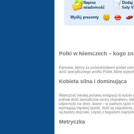
Napisz
Dodaj
wiadomość
listy
V
Wyślij prezenty
Wyślij
Wyślij
Prz
uśmiech
buziaka
sa
Polki w Niemczech – kogo zn
Panowie, którzy za pośrednictwem portali ra
dość specyficznego profilu Polek, które wyje
Kobieta silna i dominująca
Większość młodej polskiej emigracji to ludzie 
jednak dość specyficzne cechy charakteru, k
odporność na stres. Jasne – w żadnym razie n
wymagają męskiej opieki. Jeśli są zagubione,
są bardzo dojrzałe, często z bagażem najróżni
Metryczka