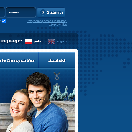
Zaloguj
e
Przypomnij hasło lub nazwę
użytkownika
language:
polish
english
rie Naszych Par
Kontakt