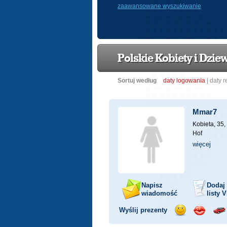
zaawansowane wyszukiwanie
Polskie Kobiety i Dzi
Sortuj według
daty logowania
|
daty r
Mmar7
Kobieta, 35,
Hof
więcej
Napisz
Dodaj
wiadomość
listy
V
Wyślij prezenty
Wyślij
Wyślij
Prz