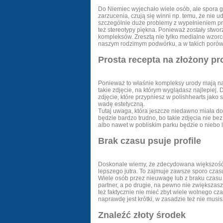
Do Niemiec wyjechało wiele osób, ale spora gr
zarzucenia, czują się winni np. temu, że nie u
szczególnie duże problemy z wypełnieniem p
też stereotypy piękna. Ponieważ zostały stwor
kompleksów. Zresztą nie tylko medialne wzorc
naszym rodzimym podwórku, a w takich porów
Prosta recepta na złożony p
Ponieważ to właśnie kompleksy urody mają naj
takie zdjęcie, na którym wyglądasz najlepiej. 
zdjęcie, które przypniesz w polishhearts jako 
wadę estetyczną.
Tutaj uwaga, która jeszcze niedawno miała dot
będzie bardzo trudno, bo takie zdjęcia nie be
albo nawet w pobliskim parku będzie o niebo le
Brak czasu psuje profile
Doskonale wiemy, że zdecydowana większość z
lepszego jutra. To zajmuje zawsze sporo czas
Wiele osób przez nieuwagę lub z braku czasu 
partner, a po drugie, na pewno nie zwiększa
też faktycznie nie mieć zbyt wiele wolnego cz
naprawdę jest krótki, w zasadzie też nie musi
Znaleźć złoty środek