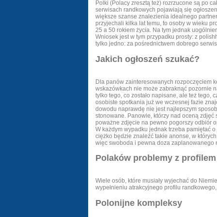
Polki (Polacy zresztą też) rozrzucone są po c
serwisach randkowych pojawiają się ogłoszenia
większe szanse znalezienia idealnego partnera 
przyjechali kilka lat temu, to osoby w wieku
25 a 50 rokiem życia. Na tym jednak uogólnie
Wniosek jest w tym przypadku prosty: z polis
tylko jedno: za pośrednictwem dobrego serwi
Jakich ogłoszeń szukać?
Dla panów zainteresowanych rozpoczęciem kor
wskazówkach nie może zabraknąć pozornie najp
tylko tego, co zostało napisane, ale też tego
osobiste spotkania już we wczesnej fazie zna
dowodu naprawdę nie jest najlepszym sposobe
stonowane. Panowie, którzy nad oceną zdjęć s
poważne zdjęcie na pewno pogorszy odbiór opi
W każdym wypadku jednak trzeba pamiętać o je
ciężko będzie znaleźć takie anonse, w któryc
więc swoboda i pewna doza zaplanowanego nie
Polaków problemy z profile
Wiele osób, które musiały wyjechać do Niemi
wypełnieniu atrakcyjnego profilu randkowego,
Polonijne kompleksy