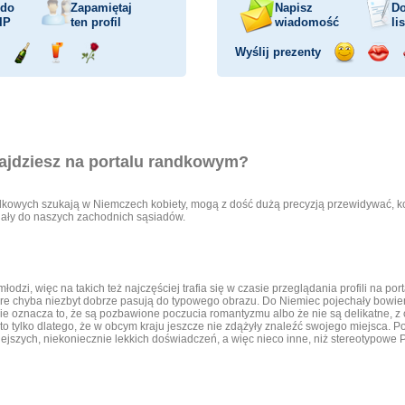
 do
Zapamiętaj
Napisz
Do
IP
ten profil
wiadomość
li
Wyślij prezenty
ejażdżka
Wyślij
Wyślij
Wyślij
Wyślij
Wyśli
mochodem
szampana
drinka
różę
uśmiech
buzia
ajdziesz na portalu randkowym?
ndkowych szukają w Niemczech kobiety, mogą z dość dużą precyzją przewidywać, k
chały do naszych zachodnich sąsiadów.
młodzi, więc na takich też najczęściej trafia się w czasie przeglądania profili na 
tóre chyba niezbyt dobrze pasują do typowego obrazu. Do Niemiec pojechały bowi
ie oznacza to, że są pozbawione poczucia romantyzmu albo że nie są delikatne, z c
 to tylko dlatego, że w obcym kraju jeszcze nie zdążyły znaleźć swojego miejsca. 
ejszych, niekoniecznie lekkich doświadczeń, a więc nieco inne, niż stereotypowe P