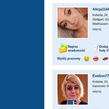
uśmiech
buziaka
sa
Alicja114
Kobieta, 26,
Stuttgart, S
Wallhausen
więcej
Napisz
Dodaj
wiadomość
listy
V
Wyślij prezenty
Wyślij
Wyślij
Prz
uśmiech
buziaka
sa
Evelinn77
Kobieta, 33,
Hannover, 
więcej