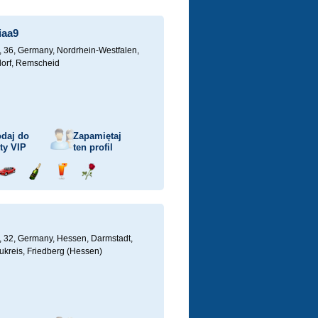
ka
samochodem
szampana
drinka
różę
iaa9
, 36,
Germany, Nordrhein-Westfalen,
orf, Remscheid
daj do
Zapamiętaj
sty
VIP
ten profil
j
Przejażdżka
Wyślij
Wyślij
Wyślij
ka
samochodem
szampana
drinka
różę
, 32,
Germany, Hessen, Darmstadt,
ukreis, Friedberg (Hessen)