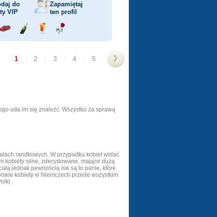
daj do
Zapamiętaj
sty
VIP
ten profil
j
Przejażdżka
Wyślij
Wyślij
Wyślij
ka
samochodem
szampana
drinka
różę
1
|
2
|
3
|
4
|
5
>
ogo uda im się znaleźć. Wszystko za sprawą
portalach randkowych. W przypadku kobiet widać
em kobiety silne, zdecydowane, mające dużą
ałą jednak pewnością nie są to panie, które
Polskie kobiety w Niemczech przede wszystkim
olki.