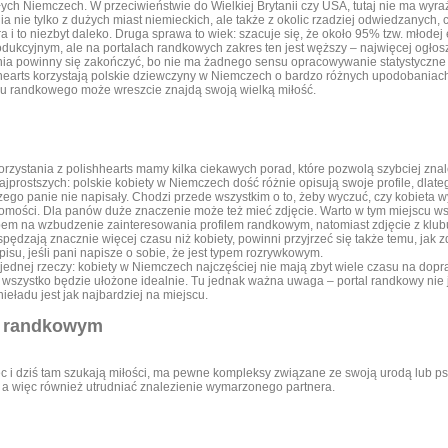
ałych Niemczech. W przeciwieństwie do Wielkiej Brytanii czy USA, tutaj nie ma wyr
 nie tylko z dużych miast niemieckich, ale także z okolic rzadziej odwiedzanych, 
i to niezbyt daleko. Druga sprawa to wiek: szacuje się, że około 95% tzw. młodej e
 produkcyjnym, ale na portalach randkowych zakres ten jest węższy – najwięcej og
nia powinny się zakończyć, bo nie ma żadnego sensu opracowywanie statystyczne te
hhearts korzystają polskie dziewczyny w Niemczech o bardzo różnych upodobaniach
su randkowego może wreszcie znajdą swoją wielką miłość.
zystania z polishhearts mamy kilka ciekawych porad, które pozwolą szybciej znal
rostszych: polskie kobiety w Niemczech dość różnie opisują swoje profile, dlateg
, czego panie nie napisały. Chodzi przede wszystkim o to, żeby wyczuć, czy kobieta
jomości. Dla panów duże znaczenie może też mieć zdjęcie. Warto w tym miejscu wsp
m na wzbudzenie zainteresowania profilem randkowym, natomiast zdjęcie z klubu
pędzają znacznie więcej czasu niż kobiety, powinni przyjrzeć się także temu, jak 
su, jeśli pani napisze o sobie, że jest typem rozrywkowym.
dnej rzeczy: kobiety w Niemczech najczęściej nie mają zbyt wiele czasu na dopra
h wszystko będzie ułożone idealnie. Tu jednak ważna uwaga – portal randkowy nie
ładu jest jak najbardziej na miejscu.
m randkowym
ec i dziś tam szukają miłości, ma pewne kompleksy związane ze swoją urodą lub 
 a więc również utrudniać znalezienie wymarzonego partnera.