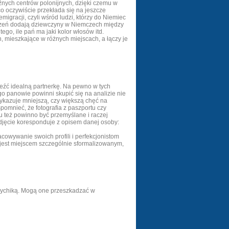
aźnych centrów polonijnych, dzięki czemu w
co oczywiście przekłada się na jeszcze
migracji, czyli wśród ludzi, którzy do Niemiec
łoszeń dodają dziewczyny w Niemczech między
go, ile pań ma jaki kolor włosów itd.
, mieszkające w różnych miejscach, a łączy je
eźć idealną partnerkę. Na pewno w tych
o panowie powinni skupić się na analizie nie
 wykazuje mniejszą, czy większą chęć na
omnieć, że fotografia z paszportu czy
 też powinno być przemyślane i raczej
zdjęcie koresponduje z opisem danej osoby:
cowywanie swoich profili i perfekcjonistom
 jest miejscem szczególnie sformalizowanym,
psychiką. Mogą one przeszkadzać w