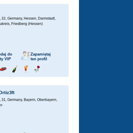
ka
samochodem
szampana
drinka
różę
, 32,
Germany, Hessen, Darmstadt,
ukreis, Friedberg (Hessen)
daj do
Zapamiętaj
sty
VIP
ten profil
j
Przejażdżka
Wyślij
Wyślij
Wyślij
ka
samochodem
szampana
drinka
różę
rtiz3ft
, 31,
Germany, Bayern, Oberbayern,
en