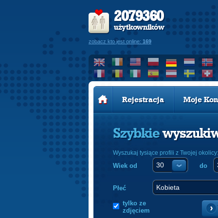
2079360
użytkowników
zobacz kto jest online:
169
Rejestracja
Moje Kon
Szybkie
wyszuki
Wyszukaj tysiące profili z Twojej okolicy
Wiek od
do
Płeć
tylko ze
zdjęciem