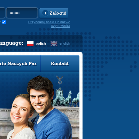
Zaloguj
e
Przypomnij hasło lub nazwę
użytkownika
language:
polish
english
rie Naszych Par
Kontakt