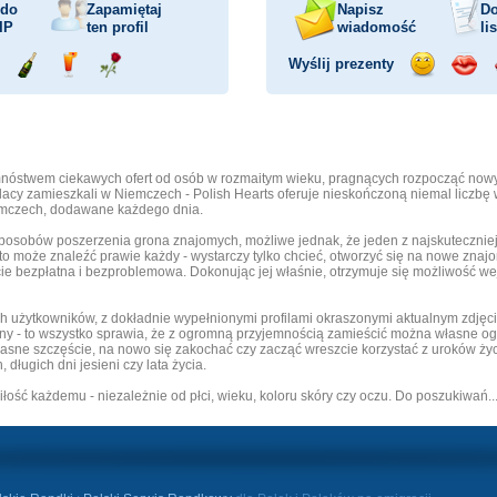
 do
Zapamiętaj
Napisz
Do
IP
ten profil
wiadomość
li
Wyślij prezenty
ejażdżka
Wyślij
Wyślij
Wyślij
Wyślij
Wyśli
mochodem
szampana
drinka
różę
uśmiech
buzia
nóstwem ciekawych ofert od osób w rozmaitym wieku, pragnących rozpocząć nowy e
lacy zamieszkali w Niemczech - Polish Hearts oferuje nieskończoną niemal liczbę
emczech, dodawane każdego dnia.
sposobów poszerzenia grona znajomych, możliwe jednak, że jeden z najskutecznie
może znaleźć prawie każdy - wystarczy tylko chcieć, otworzyć się na nowe znajomoś
cie bezpłatna i bezproblemowa. Dokonując jej właśnie, otrzymuje się możliwość we
h użytkowników, z dokładnie wypełnionymi profilami okraszonymi aktualnym zdję
rony - to wszystko sprawia, że z ogromną przyjemnością zamieścić można własne
łasne szczęście, na nowo się zakochać czy zacząć wreszcie korzystać z uroków życi
długich dni jesieni czy lata życia.
ść każdemu - niezależnie od płci, wieku, koloru skóry czy oczu. Do poszukiwań... 