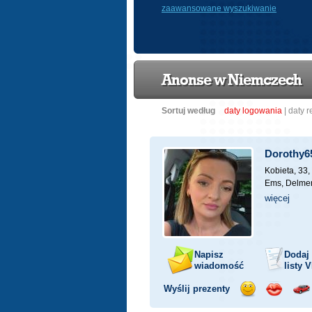
zaawansowane wyszukiwanie
Anonse w Niemczech
Sortuj według
daty logowania
|
daty r
Dorothy6
Kobieta, 33,
Ems, Delme
więcej
Napisz
Dodaj
wiadomość
listy
V
Wyślij prezenty
Wyślij
Wyślij
Prz