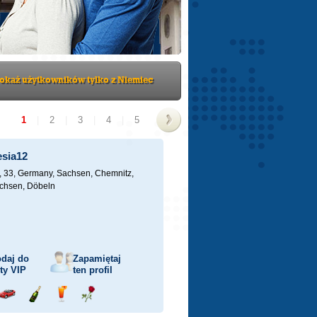
okaż użytkowników tylko z Niemiec
1
|
2
|
3
|
4
|
5
>
esia12
, 33,
Germany, Sachsen, Chemnitz,
achsen, Döbeln
daj do
Zapamiętaj
sty
VIP
ten profil
j
Przejażdżka
Wyślij
Wyślij
Wyślij