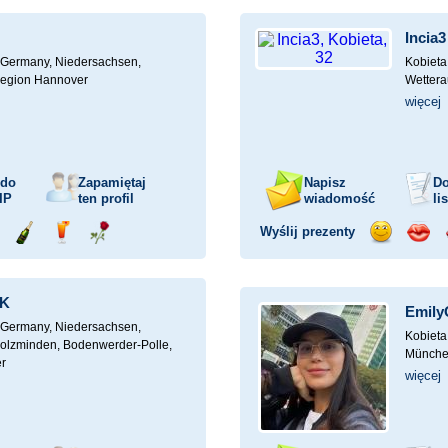
mochodem
szampana
drinka
różę
uśmiech
buzia
Incia3
Germany, Niedersachsen,
Kobieta
Region Hannover
Wettera
więcej
 do
Zapamiętaj
Napisz
Do
IP
ten profil
wiadomość
li
Wyślij prezenty
ejażdżka
Wyślij
Wyślij
Wyślij
Wyślij
Wyśli
mochodem
szampana
drinka
różę
uśmiech
buzia
1K
EmilyO
Germany, Niedersachsen,
Kobieta
olzminden, Bodenwerder-Polle,
Münch
r
więcej