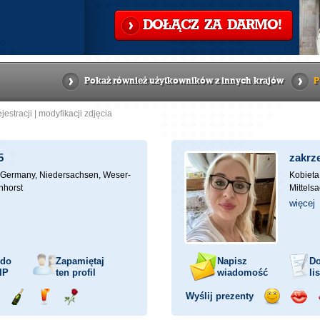
DOŁĄCZ ZA DARMO!
Pokaż również użytkowników z innych krajów
P
ejestracji
|
modyfikacji zdjęcia
5
zakrz
Germany, Niedersachsen, Weser-
Kobieta
nhorst
Mittels
więcej
 do
Zapamiętaj
Napisz
Do
IP
ten profil
wiadomość
li
Wyślij prezenty
ejażdżka
Wyślij
Wyślij
Wyślij
Wyślij
Wyśli