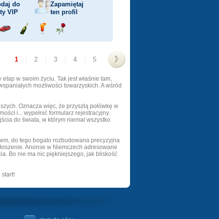
daj do
Zapamiętaj
sty
VIP
ten profil
j
Przejażdżka
Wyślij
Wyślij
Wyślij
ka
samochodem
szampana
drinka
różę
1
|
2
|
3
|
4
|
5
>
tap w swoim życiu. Tak jest właśnie tam,
 wspaniałych możliwości towarzyskich. A wśród
jszych. Oznacza więc, że przyszłą połówkę w
ci i... wypełnić formularz rejestracyjny.
jścia do świata, w którym niemal wszystko
ciem, do tego bogato rozbudowana precyzyjna
 ogłoszenie. Anonse w Niemczech adresowane
a. Bo nie ma nic piękniejszego, jak bliskość
start!