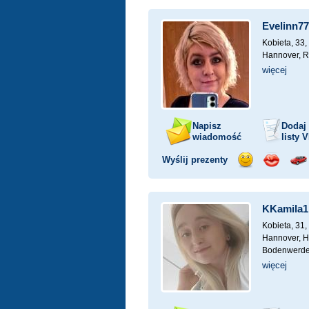
uśmiech
buziaka
sa
Evelinn77
Kobieta, 33,
Hannover, 
więcej
Napisz
Dodaj
wiadomość
listy
V
Wyślij prezenty
Wyślij
Wyślij
Prz
uśmiech
buziaka
sa
KKamila
Kobieta, 31,
Hannover, H
Bodenwerde
więcej