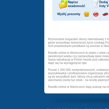
Napisz
Dodaj
wiadomość
listy
V
Wyślij prezenty
Wyślij
Wyślij
Prz
uśmiech
buziaka
sa
Różnorodne bogactwo strony internetowej z m
gdzie przyszłego towarzysza życia szukają Po
nich prawdziwymi perełkami są anonse w Ni
Randki online w Niemczech to jeden z wielu 
określonym wieku czy zamieszkałą dane miasto 
Sama rejestracja w Polish Hearts jest całkowi
staje się na wyciągnięcie ręki.
Ponad 1 200 000 zarejestrowanych, unikalnyc
wyszukiwarka i profesjonalna organizacja st
są do wszystkich tych, którzy chcą odnaleźć w
ukochanej osoby tuż obok - na resztę pięknych, 
Randki online w Niemczech dają szansę na miło