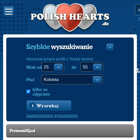
Z
Szybkie
wyszukiwanie
Wyszukaj tysiące profili z Twojej okolicy:
Wiek od
do
POLISH
ENGLISH
Płeć
tylko ze
zdjęciem
Wyszukaj
zaawansowane wyszukiwanie
Przemek92pol