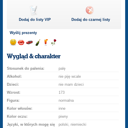
Dodaj do listy
VIP
Dodaj do czarnej listy
Wyślij prezenty
Wyślij
Wyślij
Przejażdżka
Wyślij
Wyślij
Wyślij
uśmiech
buziaka
samochodem
szampana
drinka
różę
Wygląd & charakter
Stosunek do palenia:
palę
Alkohol:
nie piję wcale
Dzieci:
nie mam dzieci
Wzrost:
173
Figura:
normalna
Kolor włosów:
inne
Kolor oczu:
piwny
Języki, w których mogę się
polski, niemiecki