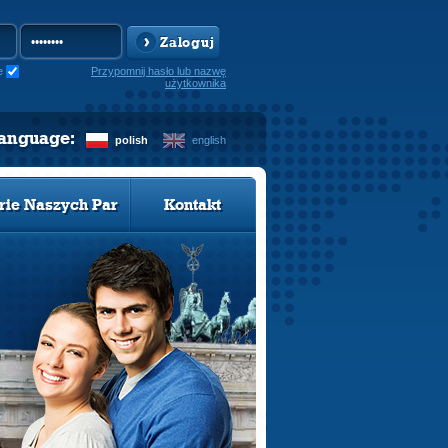
Zaloguj
e
Przypomnij hasło lub nazwę
użytkownika
language:
polish
english
rie Naszych Par
Kontakt