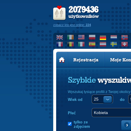
2079436
użytkowników
zobacz kto jest online:
224
Rejestracja
Moje Kon
Szybkie
wyszuki
Wyszukaj tysiące profili z Twojej okolicy
Wiek od
do
Płeć
tylko ze
zdjęciem