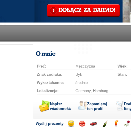
DOŁĄCZ ZA DARMO!
O mnie
Płeć:
Mężczyzna
Wiek:
Znak zodiaku:
Byk
Stan:
Wykształcenie:
średnie
Lokalizacja:
Germany, Hamburg
Napisz
Zapamiętaj
Dod
wiadomość
ten profil
list
Wyślij prezenty
Wyślij
Wyślij
Przejażdżka
Wyślij
Wyślij
Wyś