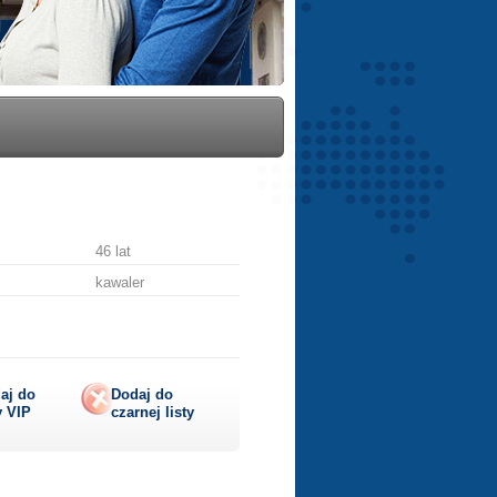
46 lat
kawaler
aj do
Dodaj do
y
VIP
czarnej listy
lij