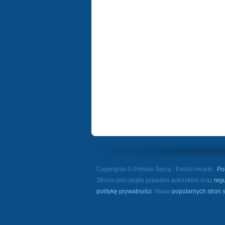
Copyrights © Polskie Serca : Polish Hearts :
Po
Strona jest objęta prawami autorskimi oraz
reg
politykę prywatności
. Mapa
popularnych stron 