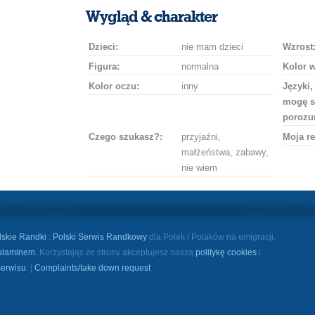
uśmiech
buziaka
samochodem
szampana
drinka
róż
Wygląd & charakter
Dzieci:
nie mam dzieci
Wzrost
Figura:
normalna
Kolor 
Kolor oczu:
inny
Języki,
mogę s
porozu
Czego szukasz?:
przyjaźni,
Moja re
małżeństwa, zabawy,
nie wiem
lskie Randki
:
Polski Serwis Randkowy
dla Polek i Polaków na emigracji.
ulaminem
. Korzystając ze strony akceptujesz naszą
politykę cookies
i
serwisu
. |
Complaints/take down request