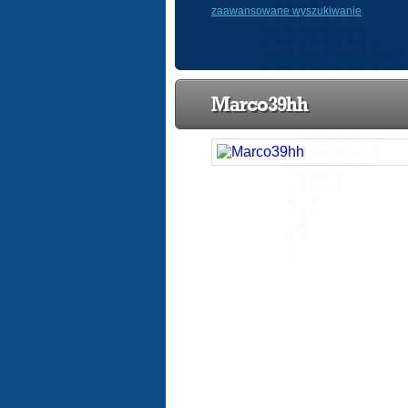
zaawansowane wyszukiwanie
Marco39hh