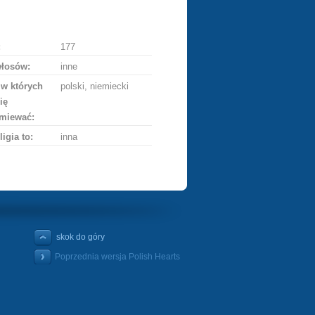
ę
:
177
włosów:
inne
 w których
polski, niemiecki
ię
miewać:
ligia to:
inna
skok do góry
Poprzednia wersja Polish Hearts