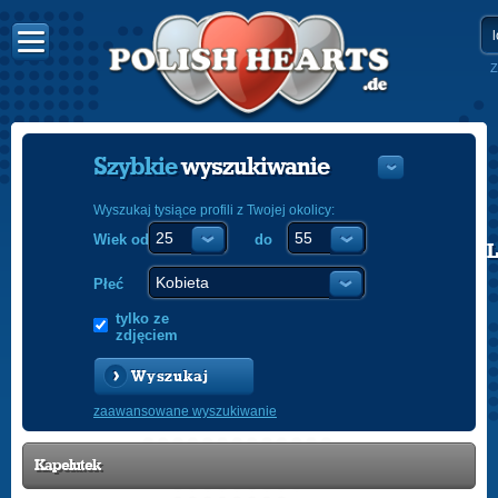
Z
Szybkie
wyszukiwanie
Wyszukaj tysiące profili z Twojej okolicy:
Wiek od
do
POLISH
ENGLISH
Płeć
tylko ze
zdjęciem
Wyszukaj
zaawansowane wyszukiwanie
Kapelutek