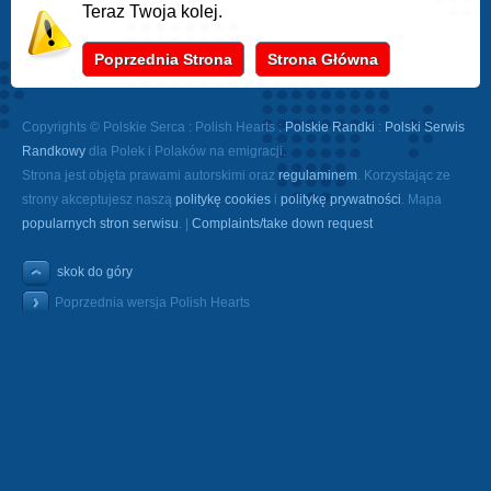
Teraz Twoja kolej.
Poprzednia Strona
Strona Główna
Copyrights © Polskie Serca : Polish Hearts :
Polskie Randki
:
Polski Serwis
Randkowy
dla Polek i Polaków na emigracji.
Strona jest objęta prawami autorskimi oraz
regulaminem
. Korzystając ze
strony akceptujesz naszą
politykę cookies
i
politykę prywatności
. Mapa
popularnych stron serwisu
. |
Complaints/take down request
skok do góry
Poprzednia wersja Polish Hearts