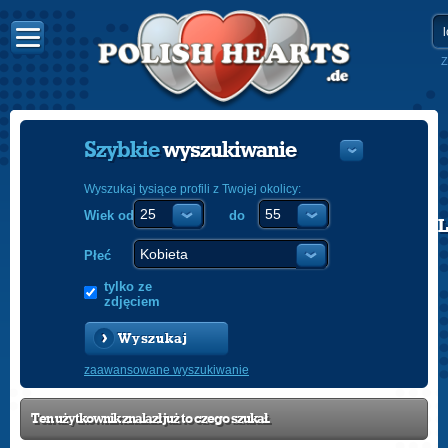
Z
Szybkie
wyszukiwanie
Wyszukaj tysiące profili z Twojej okolicy:
Wiek od
do
POLISH
ENGLISH
Płeć
tylko ze
zdjęciem
Wyszukaj
zaawansowane wyszukiwanie
Ten użytkownik znalazł już to czego szukał.