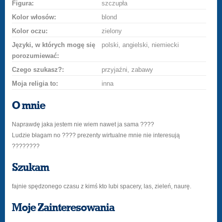
Figura:
szczupła
Kolor włosów:
blond
Kolor oczu:
zielony
Języki, w których mogę się
polski, angielski, niemiecki
porozumiewać:
Czego szukasz?:
przyjaźni, zabawy
Moja religia to:
inna
O mnie
Naprawdę jaka jestem nie wiem nawet ja sama ????
Ludzie błagam no ???? prezenty wirtualne mnie nie interesują
????????
Szukam
fajnie spędzonego czasu z kimś kto lubi spacery, las, zieleń, naurę.
Moje Zainteresowania