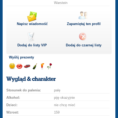
Warstein
Napisz wiadomość
Zapamiętaj ten profil
Dodaj do listy
VIP
Dodaj do czarnej listy
Wyślij prezenty
Wyślij
Wyślij
Przejażdżka
Wyślij
Wyślij
Wyślij
uśmiech
buziaka
samochodem
szampana
drinka
różę
Wygląd & charakter
Stosunek do palenia:
palę
Alkohol:
piję okazyjnie
Dzieci:
nie chcę mieć
Wzrost:
159