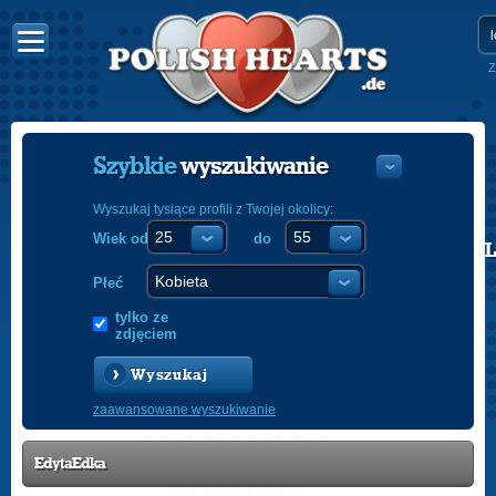
Z
Szybkie
wyszukiwanie
Wyszukaj tysiące profili z Twojej okolicy:
Wiek od
do
POLISH
ENGLISH
Płeć
tylko ze
zdjęciem
Wyszukaj
zaawansowane wyszukiwanie
EdytaEdka