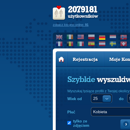
2079181
użytkowników
zobacz kto jest online:
91
Rejestracja
Moje Kon
Szybkie
wyszuki
Wyszukaj tysiące profili z Twojej okolicy
Wiek od
do
Płeć
tylko ze
zdjęciem