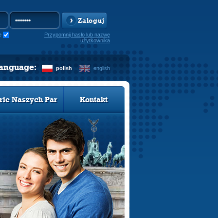
Zaloguj
e
Przypomnij hasło lub nazwę
użytkownika
language:
polish
english
rie Naszych Par
Kontakt