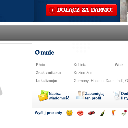
DOŁĄCZ ZA DARMO!
O mnie
Płeć:
Kobieta
Wiek:
Znak zodiaku:
Koziorożec
Lokalizacja:
Germany, Hessen, Darmstadt, G
Napisz
Zapamiętaj
Dod
wiadomość
ten profil
list
Wyślij prezenty
Wyślij
Wyślij
Przejażdżka
Wyślij
Wyślij
Wyś
uśmiech
buziaka
samochodem
szampana
drinka
róż