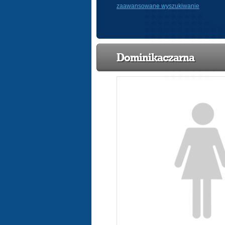
zaawansowane wyszukiwanie
Dominikaczarna