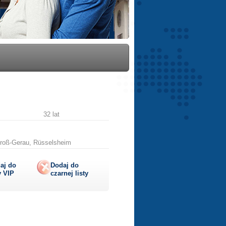
32 lat
roß-Gerau, Rüsselsheim
aj do
Dodaj do
y
VIP
czarnej listy
lij
ę