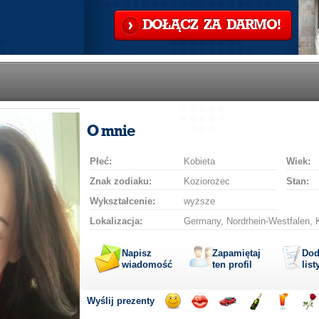
DOŁĄCZ ZA DARMO!
O mnie
Płeć:
Kobieta
Wiek:
Znak zodiaku:
Koziorożec
Stan:
Wykształcenie:
wyższe
Lokalizacja:
Germany, Nordrhein-Westfalen, 
Napisz
Zapamiętaj
Dod
wiadomość
ten profil
list
Wyślij prezenty
Wyślij
Wyślij
Przejażdżka
Wyślij
Wyślij
Wyś