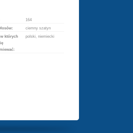
ę
:
164
włosów:
ciemny szatyn
 w których
polski, niemiecki
ię
miewać: