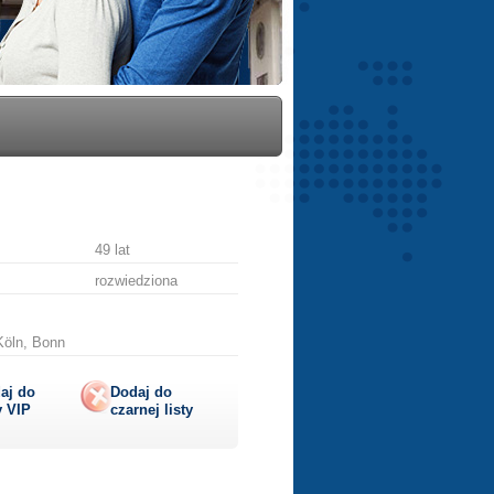
49 lat
rozwiedziona
Köln, Bonn
aj do
Dodaj do
y
VIP
czarnej listy
lij