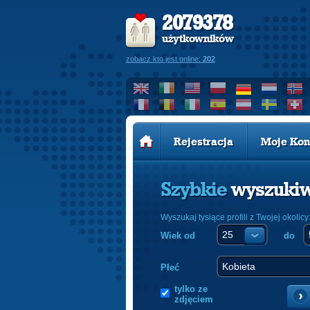
2079378
użytkowników
zobacz kto jest online:
202
Rejestracja
Moje Kon
Szybkie
wyszuki
Wyszukaj tysiące profili z Twojej okolicy
Wiek od
do
Płeć
tylko ze
zdjęciem