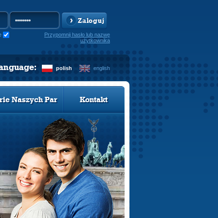
Zaloguj
e
Przypomnij hasło lub nazwę
użytkownika
language:
polish
english
rie Naszych Par
Kontakt