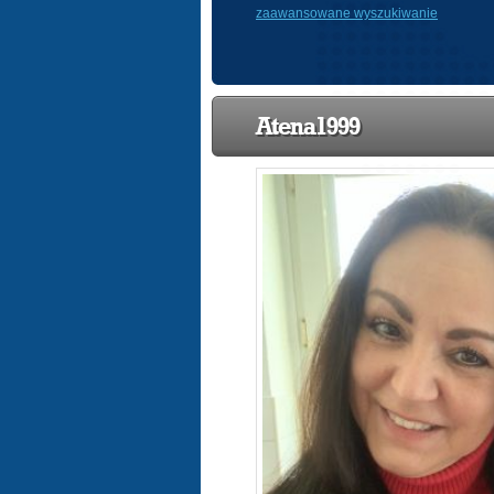
zaawansowane wyszukiwanie
Atena1999