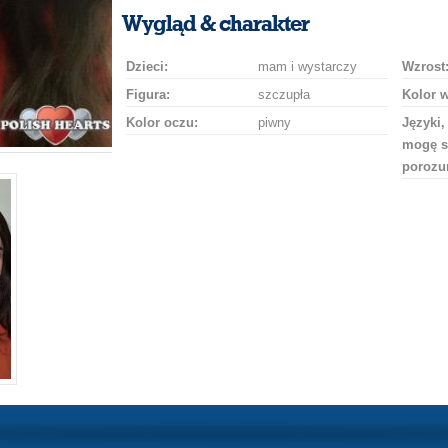
uśmiech
buziaka
samochodem
szampana
drinka
róż
Wygląd & charakter
Dzieci:
mam i wystarczy
Wzrost
Figura:
szczupła
Kolor 
Kolor oczu:
piwny
Języki,
mogę s
porozu