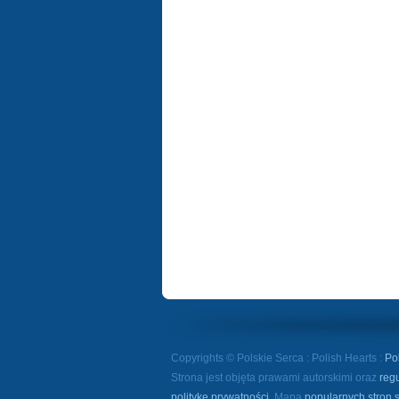
Copyrights © Polskie Serca : Polish Hearts :
Po
Strona jest objęta prawami autorskimi oraz
reg
politykę prywatności
. Mapa
popularnych stron 