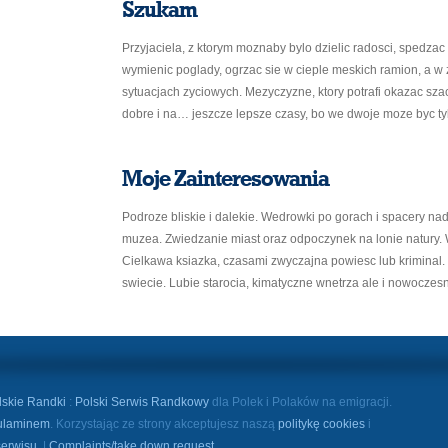
Szukam
Przyjaciela, z ktorym moznaby bylo dzielic radosci, spedzac
wymienic poglady, ogrzac sie w cieple meskich ramion, a 
sytuacjach zyciowych. Mezyczyzne, ktory potrafi okazac sz
dobre i na… jeszcze lepsze czasy, bo we dwoje moze byc tyl
Moje Zainteresowania
Podroze bliskie i dalekie. Wedrowki po gorach i spacery na
muzea. Zwiedzanie miast oraz odpoczynek na lonie natury. W
Cielkawa ksiazka, czasami zwyczajna powiesc lub kriminal. I
swiecie. Lubie starocia, kimatyczne wnetrza ale i nowoczes
lskie Randki
:
Polski Serwis Randkowy
dla Polek i Polaków na emigracji.
ulaminem
. Korzystając ze strony akceptujesz naszą
politykę cookies
i
serwisu
. |
Complaints/take down request