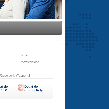
66 lat
rozwiedziona
Düsseldorf, Wuppertal
aj do
Dodaj do
y
VIP
czarnej listy
lij