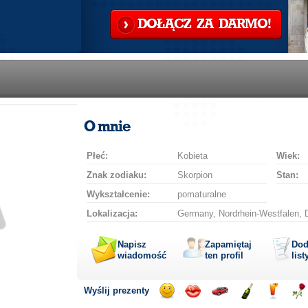
DOŁĄCZ ZA DARMO!
O mnie
Płeć:
Kobieta
Wiek:
Znak zodiaku:
Skorpion
Stan:
Wykształcenie:
pomaturalne
Lokalizacja:
Germany, Nordrhein-Westfalen, 
Napisz
Zapamiętaj
Dod
wiadomość
ten profil
list
Wyślij prezenty
Wyślij
Wyślij
Przejażdżka
Wyślij
Wyślij
Wyś