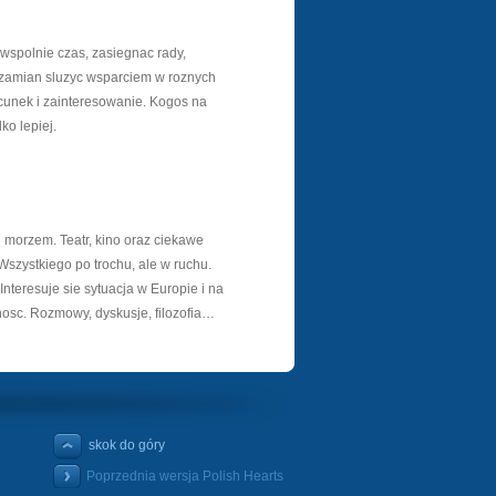
 wspolnie czas, zasiegnac rady,
w zamian sluzyc wsparciem w roznych
acunek i zainteresowanie. Kogos na
ko lepiej.
d morzem. Teatr, kino oraz ciekawe
szystkiego po trochu, ale w ruchu.
nteresuje sie sytuacja w Europie i na
nosc. Rozmowy, dyskusje, filozofia…
skok do góry
Poprzednia wersja Polish Hearts