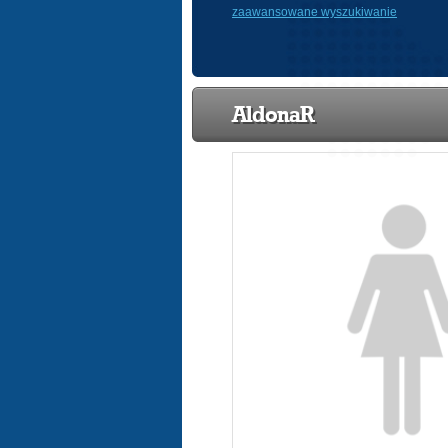
zaawansowane wyszukiwanie
AldonaR