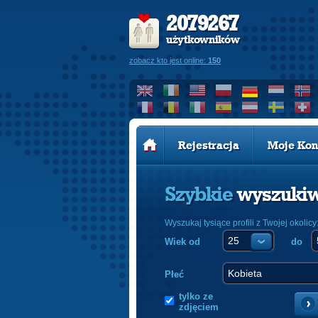
2079267
użytkowników
zobacz kto jest online:
150
Rejestracja
Moje Kon
Szybkie
wyszuki
Wyszukaj tysiące profili z Twojej okolicy
Wiek od
do
Płeć
tylko ze
zdjęciem