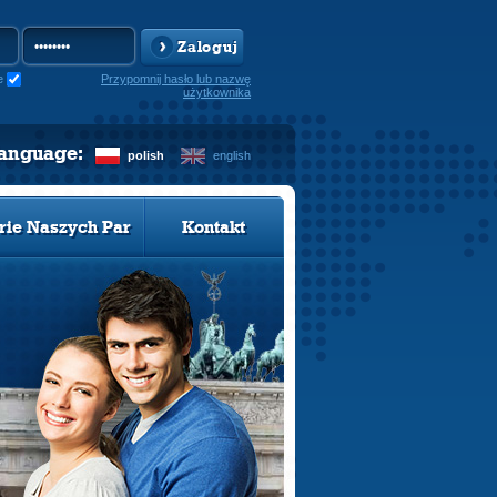
Zaloguj
e
Przypomnij hasło lub nazwę
użytkownika
language:
polish
english
rie Naszych Par
Kontakt