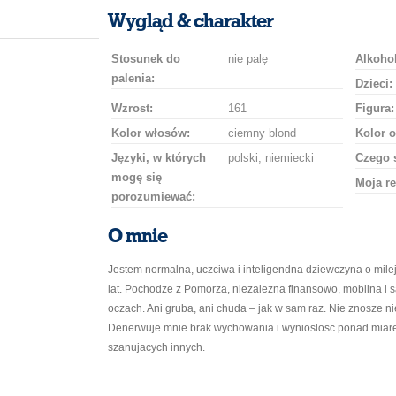
uśmiech
buziaka
samochodem
szampana
drinka
róż
Wygląd & charakter
Stosunek do
nie palę
Alkohol
palenia:
Dzieci:
Wzrost:
161
Figura:
Kolor włosów:
ciemny blond
Kolor o
Języki, w których
polski, niemiecki
Czego 
mogę się
Moja re
porozumiewać:
O mnie
Jestem normalna, uczciwa i inteligendna dziewczyna o mile
lat. Pochodze z Pomorza, niezalezna finansowo, mobilna i 
oczach. Ani gruba, ani chuda – jak w sam raz. Nie znosze nie
Denerwuje mnie brak wychowania i wynioslosc ponad miare
szanujacych innych.