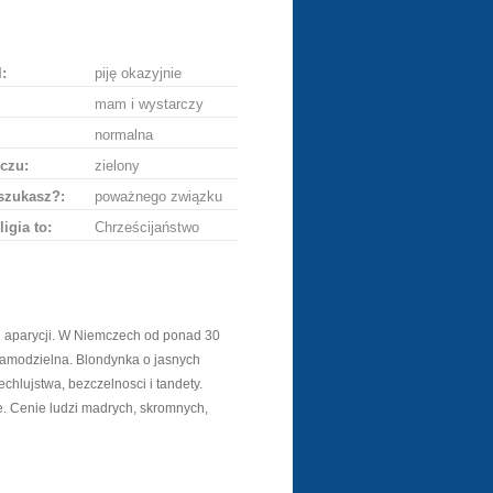
ę
:
piję okazyjnie
mam i wystarczy
normalna
czu:
zielony
szukasz?:
poważnego związku
ligia to:
Chrześcijaństwo
j aparycji. W Niemczech od ponad 30
samodzielna. Blondynka o jasnych
chlujstwa, bezczelnosci i tandety.
. Cenie ludzi madrych, skromnych,