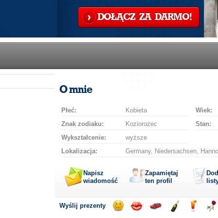
DOŁĄCZ ZA DARMO!
O mnie
Płeć:
Kobieta
Wiek:
Znak zodiaku:
Koziorożec
Stan:
Wykształcenie:
wyższe
Lokalizacja:
Germany, Niedersachsen, Hannov
Napisz
Zapamiętaj
Dod
wiadomość
ten profil
list
Wyślij prezenty
Wyślij
Wyślij
Przejażdżka
Wyślij
Wyślij
Wyś