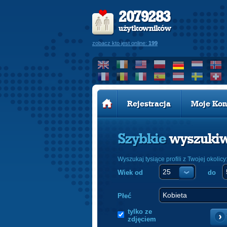
2079283
użytkowników
zobacz kto jest online:
199
Rejestracja
Moje Kon
Szybkie
wyszuki
Wyszukaj tysiące profili z Twojej okolicy
Wiek od
do
Płeć
tylko ze
zdjęciem