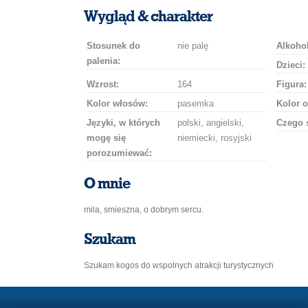
uśmiech
buziaka
samochodem
szampana
drinka
róż
Wygląd & charakter
Stosunek do
nie palę
Alkohol
palenia:
Dzieci:
Wzrost:
164
Figura:
Kolor włosów:
pasemka
Kolor o
Języki, w których
polski, angielski,
Czego 
mogę się
niemiecki, rosyjski
porozumiewać:
O mnie
mila, smieszna, o dobrym sercu.
Szukam
Szukam kogos do wspolnych atrakcji turystycznych