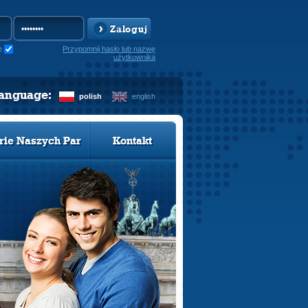
Zaloguj
e
Przypomnij hasło lub nazwę
użytkownika
language:
polish
english
rie Naszych Par
Kontakt