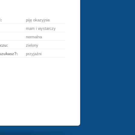
ę
:
piję okazyjnie
mam i wystarczy
normalna
czu:
zielony
szukasz?:
przyjaźni