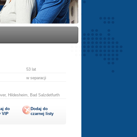
53 lat
w separacji
er, Hildesheim, Bad Salzdetfurth
aj do
Dodaj do
y
VIP
czarnej listy
lij