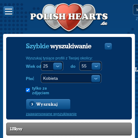
Z
Szybkie
wyszukiwanie
Wyszukaj tysiące profili z Twojej okolicy:
Wiek od
do
POLISH
ENGLISH
Płeć
tylko ze
zdjęciem
Wyszukaj
zaawansowane wyszukiwanie
125lysy