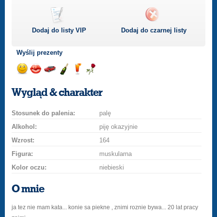
Dodaj do listy
VIP
Dodaj do czarnej listy
Wyślij prezenty
Wyślij
Wyślij
Przejażdżka
Wyślij
Wyślij
Wyślij
uśmiech
buziaka
samochodem
szampana
drinka
różę
Wygląd & charakter
Stosunek do palenia:
palę
Alkohol:
piję okazyjnie
Wzrost:
164
Figura:
muskularna
Kolor oczu:
niebieski
O mnie
ja tez nie mam kata... konie sa piekne , znimi roznie bywa... 20 lat pracy