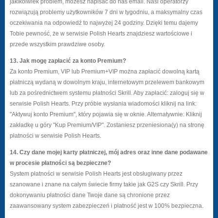
jakikolwiek problem, możesz napisać do nas email. Nasi operatorzy
rozwiązują problemy użytkowników 7 dni w tygodniu, a maksymalny czas
oczekiwania na odpowiedź to najwyżej 24 godziny. Dzięki temu dajemy
Tobie pewność, że w serwisie Polish Hearts znajdziesz wartościowe i
przede wszystkim prawdziwe osoby.
13. Jak mogę zapłacić za konto Premium?
Za konto Premium, VIP lub Premium+VIP można zapłacić dowolną kartą
płatniczą wydaną w dowolnym kraju, internetowym przelewem bankowym
lub za pośrednictwem systemu płatności Skrill. Aby zapłacić: zaloguj się w
serwisie Polish Hearts. Przy próbie wysłania wiadomości kliknij na link:
"Aktywuj konto Premium", który pojawia się w oknie. Alternatywnie: Kliknij
zakładkę u góry "Kup Premium/VIP". Zostaniesz przeniesiona(y) na stronę
płatności w serwisie Polish Hearts.
14. Czy dane mojej karty płatniczej, mój adres oraz inne dane podawane
w procesie płatności są bezpieczne?
System płatności w serwisie Polish Hearts jest obsługiwany przez
szanowane i znane na całym świecie firmy takie jak G2S czy Skrill. Przy
dokonywaniu płatności dane Twoje dane są chronione przez
zaawansowany system zabezpieczeń i płatność jest w 100% bezpieczna.