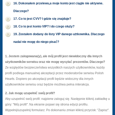
16. Dokonałem przelewu,a moje konto jest ciągle nie aktywne.
Dlaczego?
17. Co to jest CVV? I gdzie się znajduje?
18. Co to jest konto VIP? I do czego służy?
19. Zostałem dodany do listy VIP danego użtkownika. Dlaczego
nadal nie mogę do niego pisać?
1. Jestem zalogowana(y), ale mój profil jest niewidoczny dla innych
użytkowników serwisu oraz nie mogę wysyłać prezentów. Dlaczego?
Ze względów bezpieczeństwa wszystkich naszych użytkowników, każdy
profil podlega manualnej akceptacji przez moderatorów serwisu Polish
Hearts. Dopiero po akceptacji profil będzie widoczny dla innych
użytkowników serwisu oraz będzie możliwa pełna interakcja.
2. Jak mogę uzupełnić swój profil?
Aby uzupełnić swój profil: najpierw zaloguj się. Następnie kliknij zakładkę u
góry: "Mój profil". Na ekranie pojawi się strona edycji profilu.
Wypełnij/uzupełnij formularz. Po dokonaniu zmian kliknij przycisk: "Zapisz".