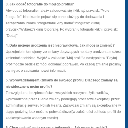
3. Jak dodać fotografie do mojego profilu?
Aby dodać fotografie należy zalogować się i kliknąć przycisk: "Moje
fotografie". Na ekranie pojawi się panel służący do dodawania i
zarządzania Twoimi fotografiami. Aby dodać fotografię: kliknij
przycisk:"Wybierz"i klinij fotografię. Po wybraniu fotografii kliknij przycisk:
"Dodaj".
4. Data mojego urodzenia jest nieprawidłowa. Jak mogę ją zmienić?
Uprzejmie informujemy, że zmiany dotyczących np. daty urodzenia możesz
zmieniać osobiście. Wejdź w zakładkę "Mój profil" a następnie w "Edytuj
profil" gdzie będziesz mógł dokonać poprawek. Po każdej zmianie prosimy
pamiętać o zapisaniu nowej informacji.
5. Wprowadziłam(em) zmiany do swojego profilu. Dlaczego zmiany są
niewidoczne w moim profilu?
Ze względu na bezpieczeństwo wszystkich naszych użytkowników,
wprowadzone przez Ciebie zmiany podlegają procesowi akceptacji przez
administrację serwisu Polish Hearts. Zazwyczaj zmiany są akceptowane w
ciągu godziny, lecz może to potrwać dłużej(w zależności od ilości profili do
zaakceptowania w danym czasie).
6. Chcę zmienić moją nazwę użytkownika. Jak mogę to zrobić?