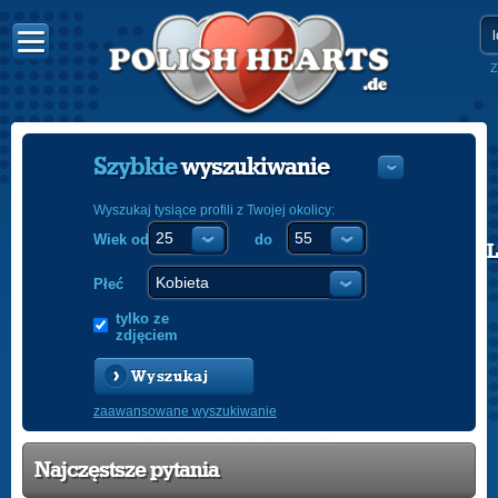
Z
Szybkie
wyszukiwanie
Wyszukaj tysiące profili z Twojej okolicy:
Wiek od
do
POLISH
ENGLISH
Płeć
tylko ze
zdjęciem
Wyszukaj
zaawansowane wyszukiwanie
Najczęstsze pytania