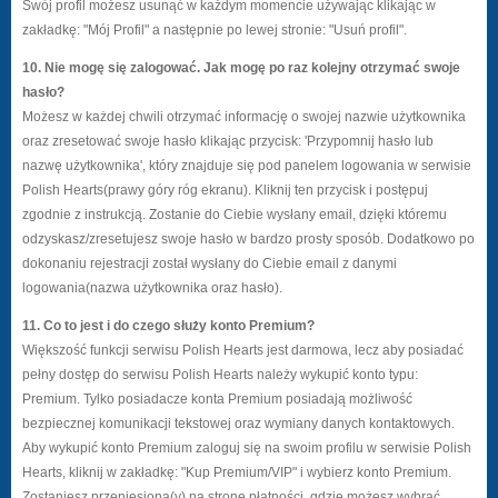
Swój profil możesz usunąć w każdym momencie używając klikając w
zakładkę: "Mój Profil" a następnie po lewej stronie: "Usuń profil".
10. Nie mogę się zalogować. Jak mogę po raz kolejny otrzymać swoje
hasło?
Możesz w każdej chwili otrzymać informację o swojej nazwie użytkownika
oraz zresetować swoje hasło klikając przycisk: 'Przypomnij hasło lub
nazwę użytkownika', który znajduje się pod panelem logowania w serwisie
Polish Hearts(prawy góry róg ekranu). Kliknij ten przycisk i postępuj
zgodnie z instrukcją. Zostanie do Ciebie wysłany email, dzięki któremu
odzyskasz/zresetujesz swoje hasło w bardzo prosty sposób. Dodatkowo po
dokonaniu rejestracji został wysłany do Ciebie email z danymi
logowania(nazwa użytkownika oraz hasło).
11. Co to jest i do czego służy konto Premium?
Większość funkcji serwisu Polish Hearts jest darmowa, lecz aby posiadać
pełny dostęp do serwisu Polish Hearts należy wykupić konto typu:
Premium. Tylko posiadacze konta Premium posiadają możliwość
bezpiecznej komunikacji tekstowej oraz wymiany danych kontaktowych.
Aby wykupić konto Premium zaloguj się na swoim profilu w serwisie Polish
Hearts, kliknij w zakładkę: "Kup Premium/VIP" i wybierz konto Premium.
Zostaniesz przeniesiona(y) na stronę płatności, gdzie możesz wybrać