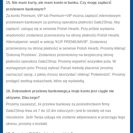
15. Nie mam karty, ale mam konto w banku. Czy mogę zapłacić
przelewem bankowym?
Za konto Premium, VIP lub Premium+VIP można zapłacić internetowym
przelewem bankowym za pomocą operatora płatności Gate2Shop. Aby
zapłacić: zaloguj się w serwisie Polish Hearts. Przy próbie wysłania
wiadomości zostaniesz przeniesiony na stronę płatności Polish Hearts.
Alternatywnie: wejdź w sekcję 'KUP PREMIUM/VIP'. Zostaniesz
przeniesiony na stronę płatności w serwisie Polish Hearts. Prosimy kliknąć
'Dokonaj Przelewu'. Zostaniesz przeniesiony na bezpieczną stronę
płatności operatora Gate2Shop. Prosimy wypełnić wszystkie pola. W
wymaganym polu 'Proszę wybrać Pana/i metodę płacenia' prosimy
zaznaczyć opcję, z jakiej chcesz skorzystać i kliknąć 'Potwierdzić'. Prosimy
postąpić według wskazówek, które się wyświetlą.
16. Dokonałem przelewu bankowego,a moje konto jest ciągle nie
aktywne. Dlaczego?
Prosimy zauważyć, że przelew bankowy za pośrednictwem firmy
Gate2Shop trwa od 7 do 10 dni roboczych i jest to niestety od nas
niezależne. Jeśli Twoja usługa nie zostanie aktywowana w przeciągu tego
okresu, prosimy o kontakt.