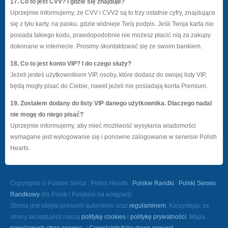
17. Co to jest CVV? I gdzie się znajduje?
Uprzejmie informujemy, że CVV i CVV2 są to trzy ostatnie cyfry, znajdujące
się z tyłu karty, na pasku, gdzie widnieje Twój podpis. Jeśli Twoja karta nie
posiada takiego kodu, prawdopodobnie nie możesz płacić nią za zakupy
dokonane w internecie. Prosimy skontaktować się ze swoim bankiem.
18. Co to jest konto VIP? I do czego służy?
Jeżeli jesteś użytkownikiem VIP, osoby, które dodasz do swojej listy VIP,
będą mogły pisać do Ciebie, nawet jeżeli nie posiadają konta Premium.
19. Zostałem dodany do listy VIP danego użytkownika. Dlaczego nadal
nie mogę do niego pisać?
Uprzejmie informujemy, aby mieć możliwość wysyłania wiadomości
wymagane jest wylogowanie się i ponowne zalogowanie w serwisie Polish
Hearts.
Copyrights © Polskie Serca : Polish Hearts :
Polskie Randki
:
Polski Serwis
Randkowy
dla Polek i Polaków na emigracji.
Strona jest objęta prawami autorskimi oraz
regulaminem
. Korzystając ze
strony akceptujesz naszą
politykę cookies
i
politykę prywatności
. Mapa