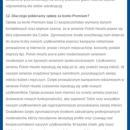
odpowiednią dla siebie subskrypcję .
12. Dlaczego pobieramy opłatę za konto Premium?
Opłata za konto Premium daje Ci bezpieczeństwo wymiany danych
kontaktowych oraz większe szanse, że w serwisie Polish Hearts pojawi się
ktoś odpowiedni dla Ciebie. Zgromadzone środki umożliwiają nam dotarcie
do dużej liczby nowych użytkowników poprzez kampanie reklamowe
prowadzone w internecie, prasie i innych miejscach(np. koncerty, polskie
imprezy itp). Polish Hearts jest w pełni moderowanym serwisem
randkowym a nie typowym serwisem społecznościowym. Użytkownicy
serwisu Polish Hearts rejestrują się tutaj po to, aby znaleźć swoją miłość. W
naszym serwisie znajdziesz tysiące samotnych, poszukujących swojej
miłości kobiet i mężczyzn. Dzięki prowadzonym kampaniom reklamowym w
serwisie Polish Hearts codziennie rejestrują się setki nowych
użytkowników. Opłata pozwala nam również na rozwój serwisu poprzez
dodawanie nowych funkcjonalności, aby zapewnić Tobie oraz wszystkim
naszym użytkownikom jak najprzyjemniejsze poszukiwania swojej miłości.
Dodatkowo dzięki zgromadzonym środkom zatrudniamy profesjonalnych
moderatorów, którzy nieustannie akceptują profile oraz czuwają nad
bezpieczeństwem naszych użytkowników. W każdej chwili, gdy masz