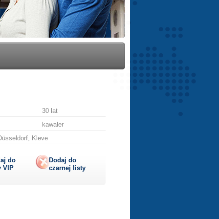
30 lat
kawaler
üsseldorf, Kleve
aj do
Dodaj do
y
VIP
czarnej listy
lij
ę