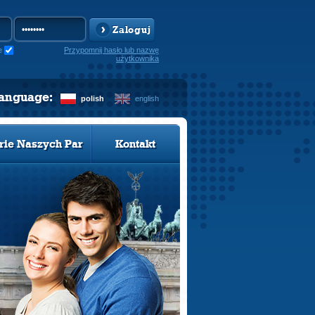
Zaloguj
e
Przypomnij hasło lub nazwę
użytkownika
language:
polish
english
rie Naszych Par
Kontakt