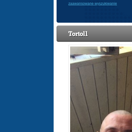
zaawansowane wyszukiwanie
Tortol1