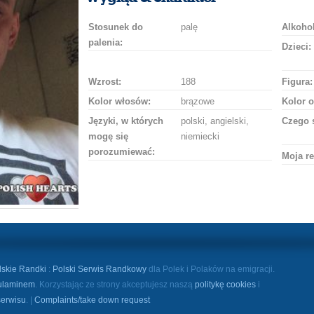
Stosunek do
palę
Alkohol
palenia:
Dzieci:
Wzrost:
188
Figura:
Kolor włosów:
brązowe
Kolor o
Języki, w których
polski, angielski,
Czego 
mogę się
niemiecki
porozumiewać:
Moja re
lskie Randki
:
Polski Serwis Randkowy
dla Polek i Polaków na emigracji.
ulaminem
. Korzystając ze strony akceptujesz naszą
politykę cookies
i
serwisu
. |
Complaints/take down request