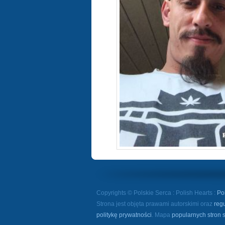
Copyrights © Polskie Serca : Polish Hearts :
Po
Strona jest objęta prawami autorskimi oraz
reg
politykę prywatności
. Mapa
popularnych stron 