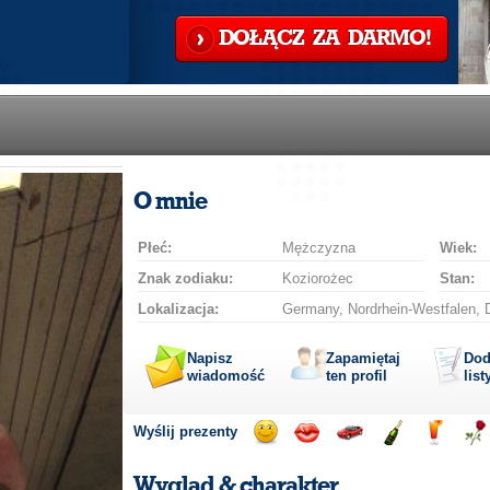
DOŁĄCZ ZA DARMO!
O mnie
Płeć:
Mężczyzna
Wiek:
Znak zodiaku:
Koziorożec
Stan:
Lokalizacja:
Germany, Nordrhein-Westfalen, D
Napisz
Zapamiętaj
Dod
wiadomość
ten profil
list
Wyślij prezenty
Wyślij
Wyślij
Przejażdżka
Wyślij
Wyślij
Wyś
uśmiech
buziaka
samochodem
szampana
drinka
róż
Wygląd & charakter