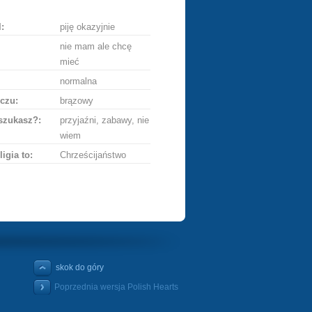
:
piję okazyjnie
nie mam ale chcę
mieć
normalna
czu:
brązowy
szukasz?:
przyjaźni, zabawy, nie
wiem
ligia to:
Chrześcijaństwo
skok do góry
Poprzednia wersja Polish Hearts