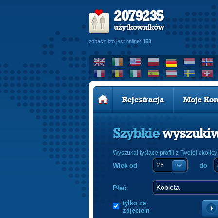
2079235
użytkowników
zobacz kto jest online:
153
Rejestracja
Moje Kon
Szybkie
wyszuki
Wyszukaj tysiące profili z Twojej okolicy
Wiek od
do
Płeć
tylko ze
zdjęciem