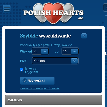
Z
Szybkie
wyszukiwanie
Wyszukaj tysiące profili z Twojej okolicy:
Wiek od
do
POLISH
ENGLISH
Płeć
tylko ze
zdjęciem
Wyszukaj
zaawansowane wyszukiwanie
Majka1010