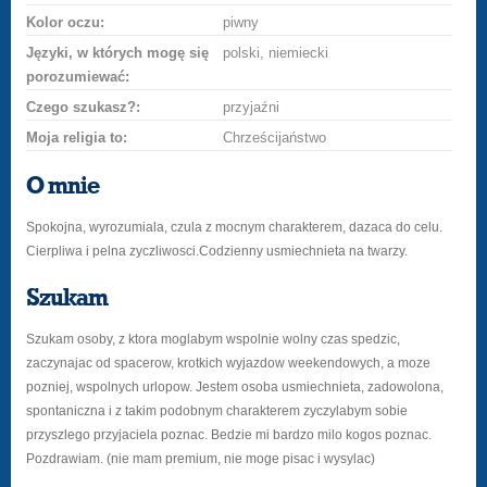
Kolor oczu:
piwny
Języki, w których mogę się
polski, niemiecki
porozumiewać:
Czego szukasz?:
przyjaźni
Moja religia to:
Chrześcijaństwo
O mnie
Spokojna, wyrozumiala, czula z mocnym charakterem, dazaca do celu.
Cierpliwa i pelna zyczliwosci.Codzienny usmiechnieta na twarzy.
Szukam
Szukam osoby, z ktora moglabym wspolnie wolny czas spedzic,
zaczynajac od spacerow, krotkich wyjazdow weekendowych, a moze
pozniej, wspolnych urlopow. Jestem osoba usmiechnieta, zadowolona,
spontaniczna i z takim podobnym charakterem zyczylabym sobie
przyszlego przyjaciela poznac. Bedzie mi bardzo milo kogos poznac.
Pozdrawiam. (nie mam premium, nie moge pisac i wysylac)