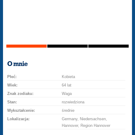
O mnie
Płeć:
Kobieta
Wiek:
64 lat
Znak zodiaku:
Waga
Stan:
rozwiedziona
Wykształcenie:
średnie
Lokalizacja:
Germany, Niedersachsen,
Hannover, Region Hannover