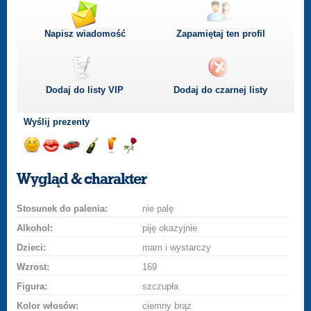
Napisz wiadomość
Zapamiętaj ten profil
Dodaj do listy
VIP
Dodaj do czarnej listy
Wyślij prezenty
Wyślij
Wyślij
Przejażdżka
Wyślij
Wyślij
Wyślij
uśmiech
buziaka
samochodem
szampana
drinka
różę
Wygląd & charakter
Stosunek do palenia:
nie palę
Alkohol:
piję okazyjnie
Dzieci:
mam i wystarczy
Wzrost:
169
Figura:
szczupła
Kolor włosów:
ciemny brąz