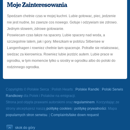
Moje Zainteresowania
Spedzam chetnie czas w mojej kuchni. Lubie gotowac, piec, jedzenie
nie jest nudne, bo zawsze cos nowego. Gotuje i odzywiam sie zdrowo.
Jednym slowem, zdrowe gotowanie.
Poswiecam czas takze na spacery. Lubie spacery nad woda, a
szczegolnie latem, jak i gory. Mieszkam w poblizu Silbersee w
Langenhagen i rowniez chetnie tam spaceruje. Potrafie sie relaksowac,
siedzac za kierownica. Rowniez lubie jezdzic autem. Lubie prace w
ogrodku, w tym momencie tylko u siostry w ogrodku albo do polski do
rodzinnego ogrodka.
Copyrights © Polskie Serca : Polish Hearts :
Polskie Randki
:
Polski Serwis
Randkowy
dla Polek i Polaków na emigracji.
Strona jest objęta prawami autorskimi oraz
regulaminem
. Korzystając ze
strony akceptujesz naszą
politykę cookies
i
politykę prywatności
. Mapa
popularnych stron serwisu
. |
Complaints/take down request
skok do góry