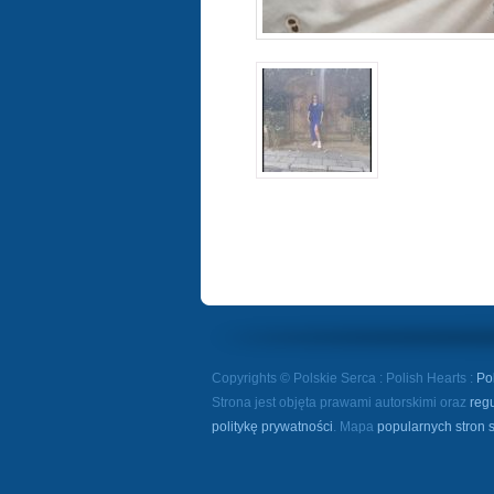
Copyrights © Polskie Serca : Polish Hearts :
Po
Strona jest objęta prawami autorskimi oraz
reg
politykę prywatności
. Mapa
popularnych stron 