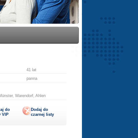
41 lat
panna
Münster, Warendorf, Ahlen
aj do
Dodaj do
y
VIP
czarnej listy
lij