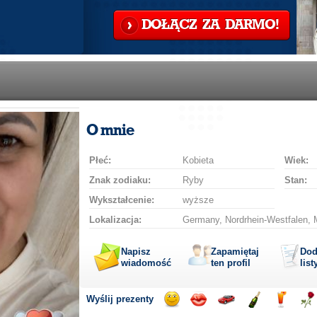
DOŁĄCZ ZA DARMO!
O mnie
Płeć:
Kobieta
Wiek:
Znak zodiaku:
Ryby
Stan:
Wykształcenie:
wyższe
Lokalizacja:
Germany, Nordrhein-Westfalen, 
Napisz
Zapamiętaj
Dod
wiadomość
ten profil
list
Wyślij prezenty
Wyślij
Wyślij
Przejażdżka
Wyślij
Wyślij
Wyś