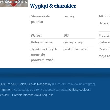
uśmiech
buziaka
samochodem
szampana
drinka
róż
Wygląd & charakter
Stosunek do
nie palę
Alkohol
palenia:
Dzieci:
Wzrost:
163
Figura:
Kolor włosów:
ciemny szatyn
Kolor o
Języki, w których
polski, niemiecki
Czego 
mogę się
Moja re
porozumiewać:
lskie Randki
:
Polski Serwis Randkowy
dla Polek i Polaków na emigracji.
ulaminem
. Korzystając ze strony akceptujesz naszą
politykę cookies
i
serwisu
. |
Complaints/take down request