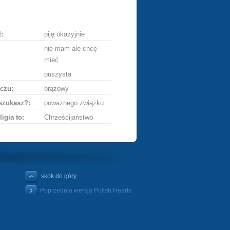
ę
:
piję okazyjnie
nie mam ale chcę
mieć
puszysta
czu:
brązowy
szukasz?:
poważnego związku
ligia to:
Chrześcijaństwo
skok do góry
Poprzednia wersja Polish Hearts