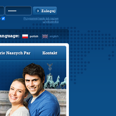
Zaloguj
e
Przypomnij hasło lub nazwę
użytkownika
language:
polish
english
rie Naszych Par
Kontakt