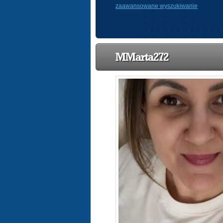
zaawansowane wyszukiwanie
MMarta272