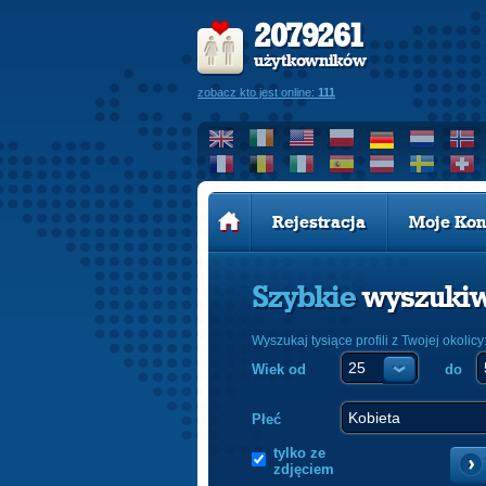
2079261
użytkowników
zobacz kto jest online:
111
Rejestracja
Moje Kon
Szybkie
wyszuki
Wyszukaj tysiące profili z Twojej okolicy
Wiek od
do
Płeć
tylko ze
zdjęciem