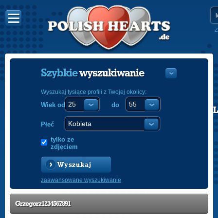
Z
Szybkie
wyszukiwanie
Wyszukaj tysiące profili z Twojej okolicy:
Wiek od
do
POLISH
ENGLISH
Płeć
tylko ze
zdjęciem
Wyszukaj
zaawansowane wyszukiwanie
Grzegorz1234567891