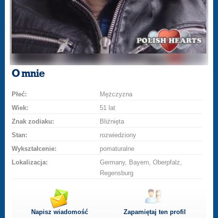
O mnie
Płeć:
Mężczyzna
Wiek:
51 lat
Znak zodiaku:
Bliźnięta
Stan:
rozwiedziony
Wykształcenie:
pomaturalne
Lokalizacja:
Germany, Bayern, Oberpfalz,
Regensburg
Napisz wiadomość
Zapamiętaj ten profil