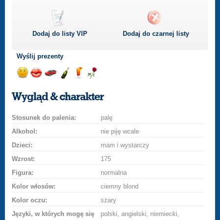
Dodaj do listy
VIP
Dodaj do czarnej listy
Wyślij prezenty
Wyślij
Wyślij
Przejażdżka
Wyślij
Wyślij
Wyślij
uśmiech
buziaka
samochodem
szampana
drinka
różę
Wygląd & charakter
Stosunek do palenia:
palę
Alkohol:
nie piję wcale
Dzieci:
mam i wystarczy
Wzrost:
175
Figura:
normalna
Kolor włosów:
ciemny blond
Kolor oczu:
szary
Języki, w których mogę się
polski, angielski, niemiecki,