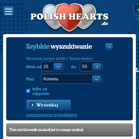
Z
Szybkie
wyszukiwanie
Wyszukaj tysiące profili z Twojej okolicy:
Wiek od
do
POLISH
ENGLISH
Płeć
tylko ze
zdjęciem
Wyszukaj
zaawansowane wyszukiwanie
Ten użytkownik znalazł już to czego szukał.