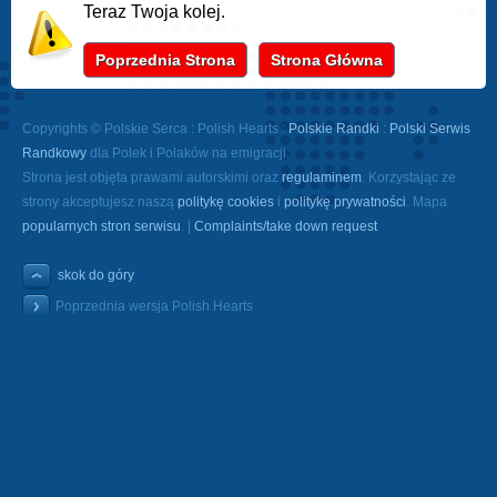
Teraz Twoja kolej.
Poprzednia Strona
Strona Główna
Copyrights © Polskie Serca : Polish Hearts :
Polskie Randki
:
Polski Serwis
Randkowy
dla Polek i Polaków na emigracji.
Strona jest objęta prawami autorskimi oraz
regulaminem
. Korzystając ze
strony akceptujesz naszą
politykę cookies
i
politykę prywatności
. Mapa
popularnych stron serwisu
. |
Complaints/take down request
skok do góry
Poprzednia wersja Polish Hearts