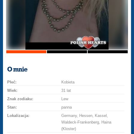
O mnie
Płeć:
Kobieta
Wiek:
31 lat
Znak zodiaku:
Lew
Stan:
panna
Lokalizacja:
Germany, Hessen, Kassel,
Waldeck-Frankenberg, Haina
(Kloster)