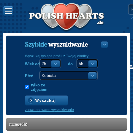
Z
Szybkie
wyszukiwanie
Wyszukaj tysiące profili z Twojej okolicy:
Wiek od
do
POLISH
ENGLISH
Płeć
tylko ze
zdjęciem
Wyszukaj
zaawansowane wyszukiwanie
mirage512