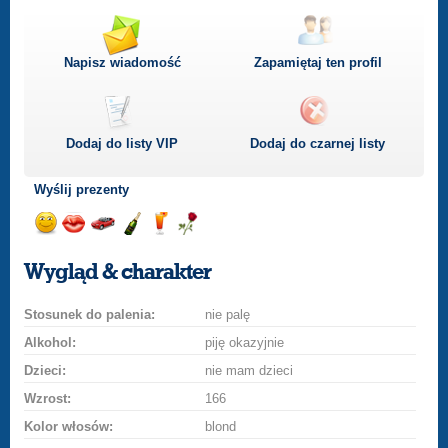
Napisz wiadomość
Zapamiętaj ten profil
Dodaj do listy
VIP
Dodaj do czarnej listy
Wyślij prezenty
Wyślij
Wyślij
Przejażdżka
Wyślij
Wyślij
Wyślij
uśmiech
buziaka
samochodem
szampana
drinka
różę
Wygląd & charakter
Stosunek do palenia:
nie palę
Alkohol:
piję okazyjnie
Dzieci:
nie mam dzieci
Wzrost:
166
Kolor włosów:
blond