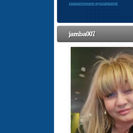
zaawansowane wyszukiwanie
jamba007