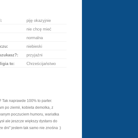
ę
:
piję okazyjnie
nie chcę mieć
normalna
czu:
niebieski
szukasz?:
przyjaźni
ligia to:
Chrześcijaństwo
ze? Tak naprawde 100% to parter.
 po ziemii, kobieta demolka, z
owanym poczuciem humoru, wariatka
sł ale jeszcze większy dystans do
ze dni" jestem tak samo nie znośna :)