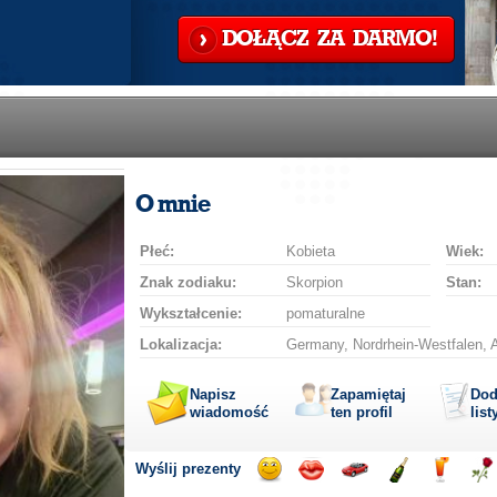
DOŁĄCZ ZA DARMO!
O mnie
Płeć:
Kobieta
Wiek:
Znak zodiaku:
Skorpion
Stan:
Wykształcenie:
pomaturalne
Lokalizacja:
Germany, Nordrhein-Westfalen,
Napisz
Zapamiętaj
Dod
wiadomość
ten profil
list
Wyślij prezenty
Wyślij
Wyślij
Przejażdżka
Wyślij
Wyślij
Wyś