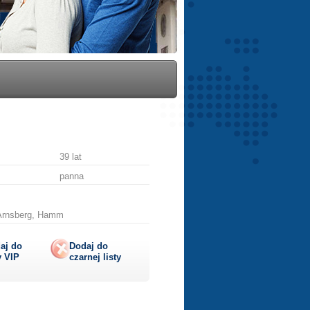
39 lat
panna
 Arnsberg, Hamm
aj do
Dodaj do
y
VIP
czarnej listy
lij