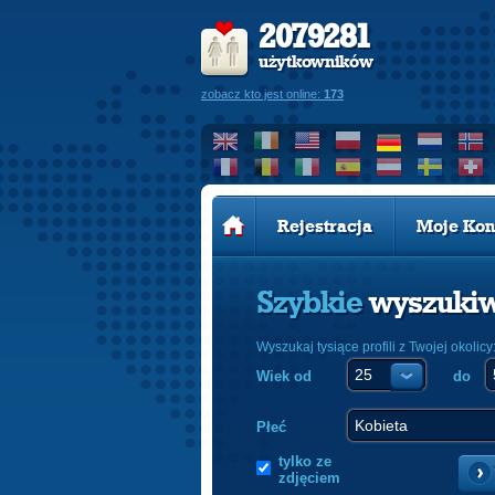
2079281
użytkowników
zobacz kto jest online:
173
Rejestracja
Moje Kon
Szybkie
wyszuki
Wyszukaj tysiące profili z Twojej okolicy
Wiek od
do
Płeć
tylko ze
zdjęciem