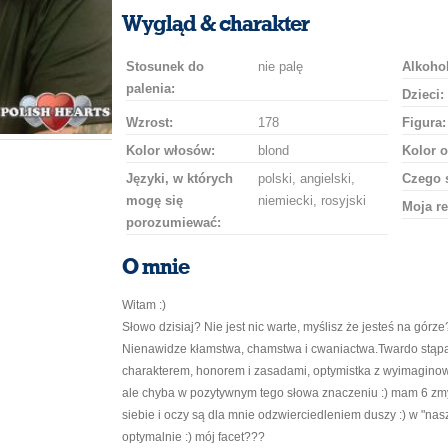
uśmiech
buziaka
samochodem
szampana
drinka
róż
Wygląd & charakter
Stosunek do
nie palę
Alkohol
palenia:
Dzieci:
Wzrost:
178
Figura:
Kolor włosów:
blond
Kolor o
Języki, w których
polski, angielski,
Czego 
mogę się
niemiecki, rosyjski
Moja re
porozumiewać:
O mnie
Witam :)
Słowo dzisiaj? Nie jest nic warte, myślisz że jesteś na gór
Nienawidze kłamstwa, chamstwa i cwaniactwa.Twardo stąpam
charakterem, honorem i zasadami, optymistka z wyimagin
ale chyba w pozytywnym tego słowa znaczeniu :) mam 6 zmy
siebie i oczy są dla mnie odzwierciedleniem duszy :) w "nas
optymalnie :) mój facet???