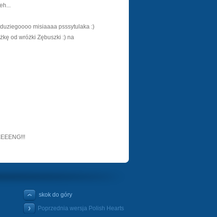
eh...
duziegoooo misiaaaa psssytulaka :)
dżkę od wróżki Zębuszki :) na
BEEEENG!!!
skok do góry
Poprzednia wersja Polish Hearts