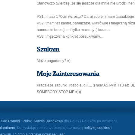
Stanowczo twierdzę, że się jeszcze dla mnie nie urodził heh
PS1.: masz 170cm wzrostu? Daruj sobie :) mam taaaakiego 
PS2.: mam też kastet, paralizator, wiatrówkę i magiczną róż
honoracie brakuje mi tylko maczety :) taaaaa
PS3.: mężczyzna konkret poszukiwany...
Szukam
Może pogadamy? =)
Moje Zainteresowania
Kradzieże, rabunki, rozboje, dill ... ;) rasy AST-y & TTB etc 
SOMEBODY STOP ME =)))
lskie Randki
:
Polski Serwis Randkowy
dla Polek i Polaków na emigracji.
ulaminem
. Korzystając ze strony akceptujesz naszą
politykę cookies
i
serwisu
. |
Complaints/take down request