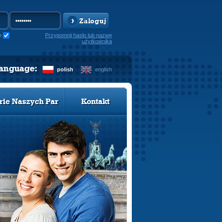
Zaloguj
e
Przypomnij hasło lub nazwę
użytkownika
language:
polish
english
rie Naszych Par
Kontakt