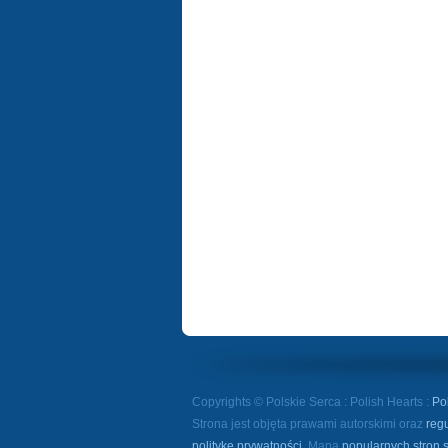
Copyrights © Polskie Serca : Polish Hearts :
Po
Strona jest objęta prawami autorskimi oraz
reg
politykę prywatności
. Mapa
popularnych stron 