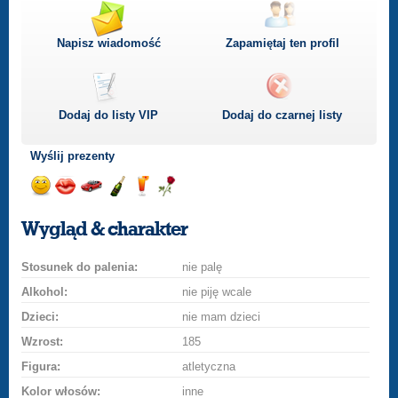
Napisz wiadomość
Zapamiętaj ten profil
Dodaj do listy
VIP
Dodaj do czarnej listy
Wyślij prezenty
Wyślij
Wyślij
Przejażdżka
Wyślij
Wyślij
Wyślij
uśmiech
buziaka
samochodem
szampana
drinka
różę
Wygląd & charakter
Stosunek do palenia:
nie palę
Alkohol:
nie piję wcale
Dzieci:
nie mam dzieci
Wzrost:
185
Figura:
atletyczna
Kolor włosów:
inne