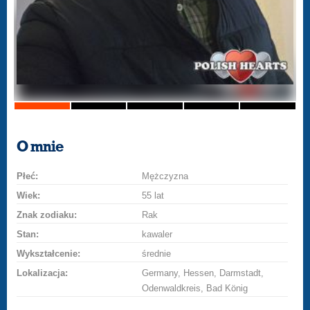
O mnie
Płeć:
Mężczyzna
Wiek:
55 lat
Znak zodiaku:
Rak
Stan:
kawaler
Wykształcenie:
średnie
Lokalizacja:
Germany, Hessen, Darmstadt,
Odenwaldkreis, Bad König