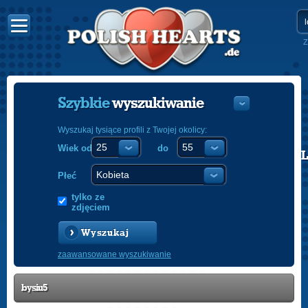
Z
Szybkie
wyszukiwanie
Wyszukaj tysiące profili z Twojej okolicy:
Wiek od
do
POLISH
ENGLISH
Płeć
tylko ze
zdjęciem
Wyszukaj
zaawansowane wyszukiwanie
bysiu5