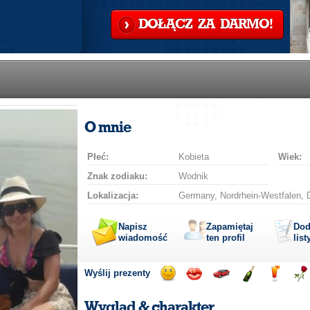
DOŁĄCZ ZA DARMO!
O mnie
Płeć:
Kobieta
Wiek:
Znak zodiaku:
Wodnik
Lokalizacja:
Germany, Nordrhein-Westfalen, 
Napisz
Zapamiętaj
Dod
wiadomość
ten profil
list
Wyślij prezenty
Wyślij
Wyślij
Przejażdżka
Wyślij
Wyślij
Wyś
uśmiech
buziaka
samochodem
szampana
drinka
róż
Wygląd & charakter