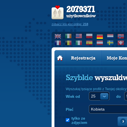
2079371
użytkowników
zobacz kto jest online:
218
Rejestracja
Moje Kon
Szybkie
wyszuki
Wyszukaj tysiące profili z Twojej okolicy
Wiek od
do
Płeć
tylko ze
zdjęciem