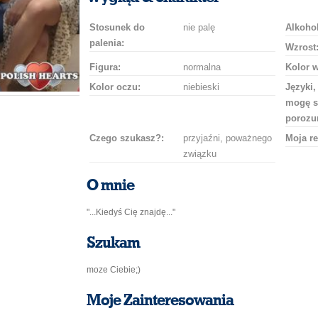
Stosunek do
nie palę
Alkohol
palenia:
Wzrost
Figura:
normalna
Kolor 
Kolor oczu:
niebieski
Języki,
mogę s
porozu
Czego szukasz?:
przyjaźni, poważnego
Moja re
związku
O mnie
"...Kiedyś Cię znajdę..."
Szukam
moze Ciebie;)
Moje Zainteresowania