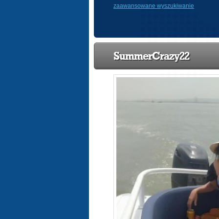
zaawansowane wyszukiwanie
SummerCrazy22