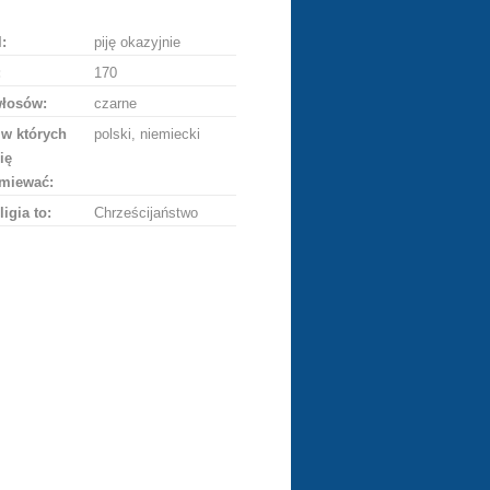
:
piję okazyjnie
:
170
włosów:
czarne
 w których
polski, niemiecki
ię
miewać:
ligia to:
Chrześcijaństwo