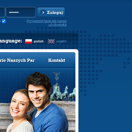
Zaloguj
e
Przypomnij hasło lub nazwę
użytkownika
language:
polish
english
rie Naszych Par
Kontakt