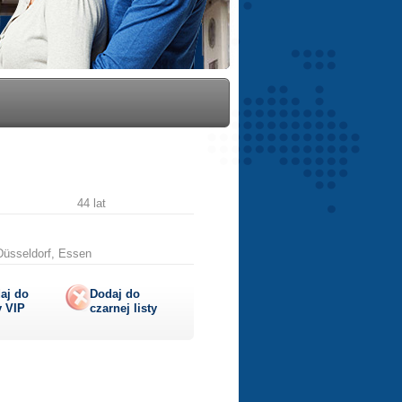
44 lat
Düsseldorf, Essen
aj do
Dodaj do
y
VIP
czarnej listy
lij
ę