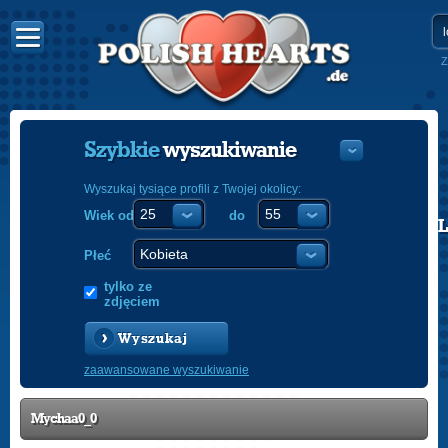
Z
Szybkie
wyszukiwanie
Wyszukaj tysiące profili z Twojej okolicy:
Wiek od
do
POLISH
ENGLISH
Płeć
tylko ze
zdjęciem
Wyszukaj
zaawansowane wyszukiwanie
Mychaa0_0