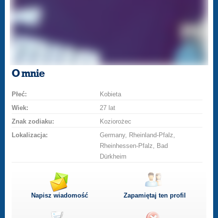
O mnie
Płeć:
Kobieta
Wiek:
27 lat
Znak zodiaku:
Koziorożec
Lokalizacja:
Germany, Rheinland-Pfalz,
Rheinhessen-Pfalz, Bad
Dürkheim
Napisz wiadomość
Zapamiętaj ten profil