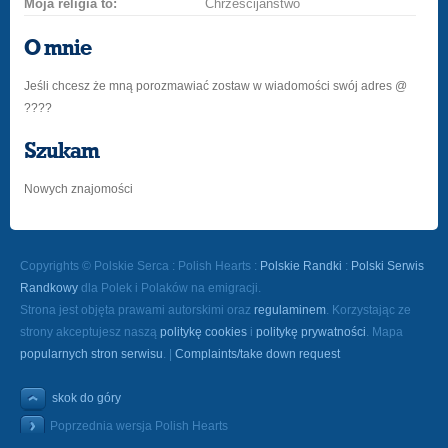
Moja religia to:
Chrześcijaństwo
O mnie
Jeśli chcesz że mną porozmawiać zostaw w wiadomości swój adres @
????
Szukam
Nowych znajomości
Copyrights © Polskie Serca : Polish Hearts :
Polskie Randki
:
Polski Serwis
Randkowy
dla Polek i Polaków na emigracji.
Strona jest objęta prawami autorskimi oraz
regulaminem
. Korzystając ze
strony akceptujesz naszą
politykę cookies
i
politykę prywatności
. Mapa
popularnych stron serwisu
. |
Complaints/take down request
skok do góry
Poprzednia wersja Polish Hearts