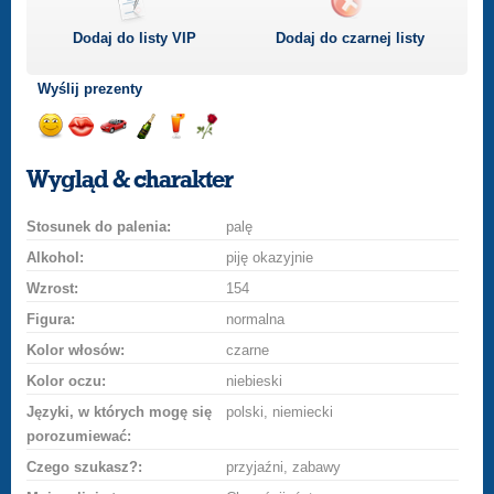
Dodaj do listy
VIP
Dodaj do czarnej listy
Wyślij prezenty
Wyślij
Wyślij
Przejażdżka
Wyślij
Wyślij
Wyślij
uśmiech
buziaka
samochodem
szampana
drinka
różę
Wygląd & charakter
Stosunek do palenia:
palę
Alkohol:
piję okazyjnie
Wzrost:
154
Figura:
normalna
Kolor włosów:
czarne
Kolor oczu:
niebieski
Języki, w których mogę się
polski, niemiecki
porozumiewać:
Czego szukasz?:
przyjaźni, zabawy