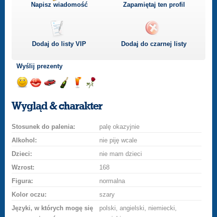
Napisz wiadomość
Zapamiętaj ten profil
Dodaj do listy
VIP
Dodaj do czarnej listy
Wyślij prezenty
Wyślij
Wyślij
Przejażdżka
Wyślij
Wyślij
Wyślij
uśmiech
buziaka
samochodem
szampana
drinka
różę
Wygląd & charakter
Stosunek do palenia:
palę okazyjnie
Alkohol:
nie piję wcale
Dzieci:
nie mam dzieci
Wzrost:
168
Figura:
normalna
Kolor oczu:
szary
Języki, w których mogę się
polski, angielski, niemiecki,