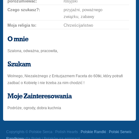
porozumiewać:
rosyjski
Czego szukasz?:
przyjaźni, poważnego
związku, zabawy
Moja religia to:
Chrześcijaństwo
O mnie
Szalona, odważna, pracowita,
Szukam
Wolnego, Niezależnego z Entuzjazmem Faceta do 60tki, który potrafi
zadbać o Kobietę i nie trzeba za nim chodzić !
Moje Zainteresowania
Podróże, ogrody, dobra kuchnia
Copyrights © Polskie Serca : Polish Hearts :
Polskie Randki
:
Polski Serwis
Randkowy
dla Polek i Polaków na emigracji.