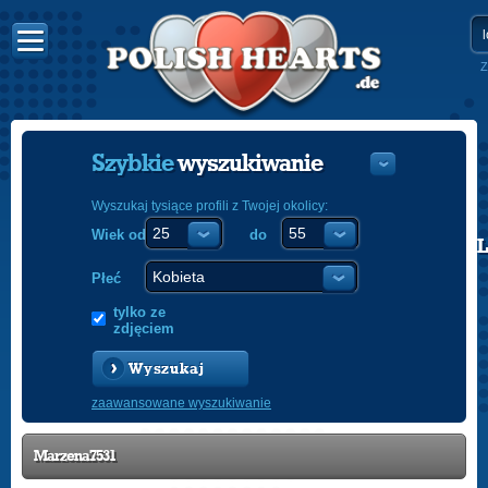
Z
Szybkie
wyszukiwanie
Wyszukaj tysiące profili z Twojej okolicy:
Wiek od
do
POLISH
ENGLISH
Płeć
tylko ze
zdjęciem
Wyszukaj
zaawansowane wyszukiwanie
Marzena7531