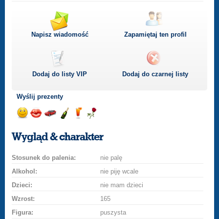
Napisz wiadomość
Zapamiętaj ten profil
Dodaj do listy
VIP
Dodaj do czarnej listy
Wyślij prezenty
Wyślij
Wyślij
Przejażdżka
Wyślij
Wyślij
Wyślij
uśmiech
buziaka
samochodem
szampana
drinka
różę
Wygląd & charakter
Stosunek do palenia:
nie palę
Alkohol:
nie piję wcale
Dzieci:
nie mam dzieci
Wzrost:
165
Figura:
puszysta