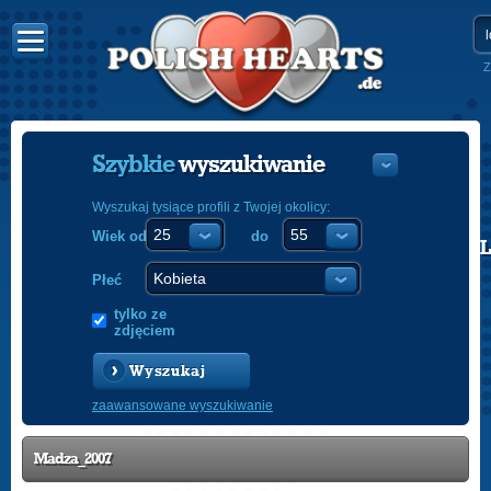
Z
Szybkie
wyszukiwanie
Wyszukaj tysiące profili z Twojej okolicy:
Wiek od
do
POLISH
ENGLISH
Płeć
tylko ze
zdjęciem
Wyszukaj
zaawansowane wyszukiwanie
Madza_2007