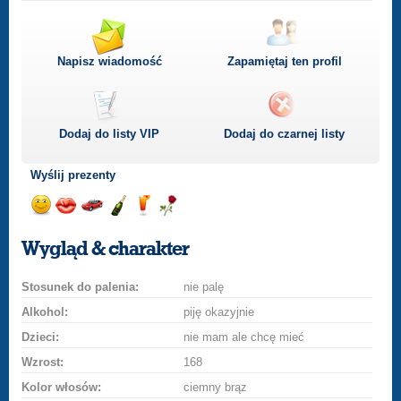
Napisz wiadomość
Zapamiętaj ten profil
Dodaj do listy
VIP
Dodaj do czarnej listy
Wyślij prezenty
Wyślij
Wyślij
Przejażdżka
Wyślij
Wyślij
Wyślij
uśmiech
buziaka
samochodem
szampana
drinka
różę
Wygląd & charakter
Stosunek do palenia:
nie palę
Alkohol:
piję okazyjnie
Dzieci:
nie mam ale chcę mieć
Wzrost:
168
Kolor włosów:
ciemny brąz