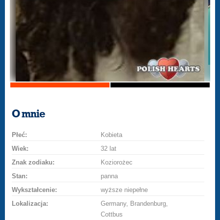
O mnie
Płeć:
Kobieta
Wiek:
32 lat
Znak zodiaku:
Koziorożec
Stan:
panna
Wykształcenie:
wyższe niepełne
Lokalizacja:
Germany, Brandenburg,
Cottbus