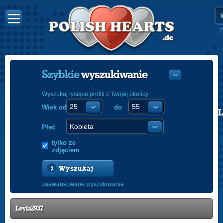
Z
Szybkie
wyszukiwanie
Wyszukaj tysiące profili z Twojej okolicy:
Wiek od
do
POLISH
ENGLISH
Płeć
tylko ze
zdjęciem
Wyszukaj
zaawansowane wyszukiwanie
Leyla2937